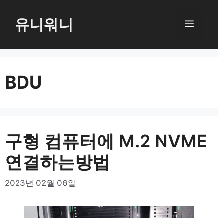
컨
텐
유니워니
메
츠
로
뉴
건
너
BDU
뛰
기
구형 컴퓨터에 M.2 NVME
연결하는방법
2023년 02월 06일