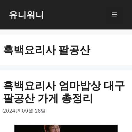
컨
텐
유니워니
메
츠
로
뉴
건
너
흑백요리사 팔공산
뛰
기
흑백요리사 엄마밥상 대구
팔공산 가게 총정리
2024년 09월 28일