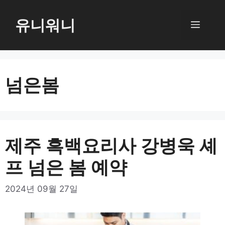
컨
텐
유니워니
메
츠
로
뉴
건
너
넘은봄
뛰
기
제주 흑백요리사 강병욱 셰
프 넘은 봄 예약
2024년 09월 27일