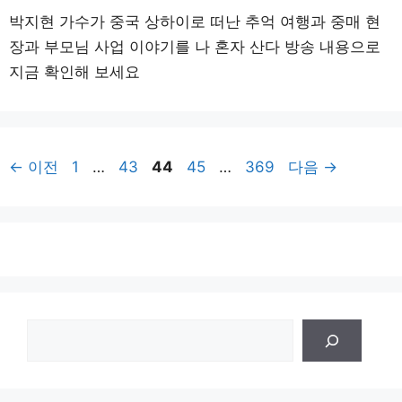
박지현 가수가 중국 상하이로 떠난 추억 여행과 중매 현
장과 부모님 사업 이야기를 나 혼자 산다 방송 내용으로
지금 확인해 보세요
페
페
페
페
페
←
이전
1
…
43
44
45
…
369
다음
→
이
이
이
이
이
지
지
지
지
지
검
색