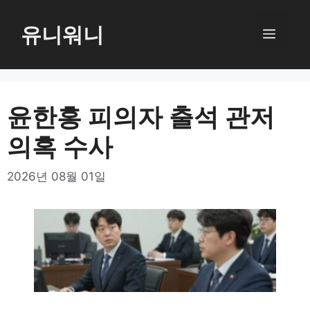
컨
텐
유니워니
메
츠
로
뉴
건
너
윤한홍 피의자 출석 관저
뛰
의혹 수사
기
2026년 08월 01일