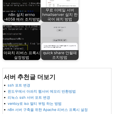
무료 이메일 서버
n8n 설치 errno
hmailserver 설치 한
-4058 에러 조치방법
국어 패치 방법
아파치 리버스 프록시
quick share 안될때
설정방법
조치방법
서버 추천글 더보기
ssh 포트 변경
윈도우에서 아파치 웹서버 메모리 반환방법
리눅스 ssh 서버 포트 변경
ventoy로 iso 멀티 부팅 하는 방법
n8n 서버 구축을 위한 Apache 리버스 프록시 설정