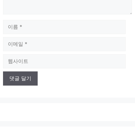
이
름
이
메
일
웹
사
이
트