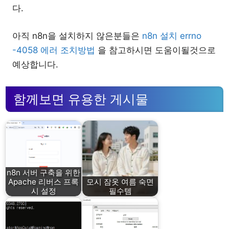
다.
아직 n8n을 설치하지 않은분들은
n8n 설치 errno
-4058 에러 조치방법
을 참고하시면 도움이될것으로
예상합니다.
함께보면 유용한 게시물
n8n 서버 구축을 위한
Apache 리버스 프록
모시 잠옷 여름 숙면
시 설정
필수템