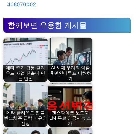
408070002
함께보면 유용한 게시물
메타 주가 급등 클라
AI 시대 우리의 역할
우드 사업 진출이 만
휴먼인더루프 이해하
든 반전
기
메타 클라우드 진출
젠스파이크 노트북
반도체주 급락 이유와
LM 무료 인공지능 소
전망
개