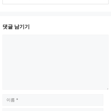
댓글 남기기
댓
글
이
름