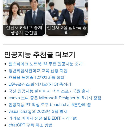
신진서 카타고 중계
신진서 2점 접바둑 승
생중계 관전법
리
인공지능 추천글 더보기
젠스파이크 노트북LM 무료 인공지능 소개
청년취업사관학교 교육 신청 지원
효율을 높여줄 12가지 ai툴 정리
LG유플러스 ai 익시오(ixi O) 총정리
국산 인공지능 ai 이미지 생성 스포키 3월 출시
canva 보다 좋은 Microsoft Designer AI 5가지 장점
인공지능 PT 작성 도구 beautiful ai 5분만에 끝
visual chatgpt 2023년 3월 출시
카카오 이미지 생성 ai B EDIT 시작 1st
chatGPT 구독 취소 방법