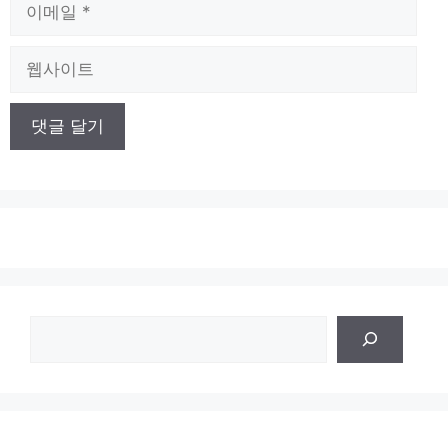
이
메
일
웹
사
이
트
검
색