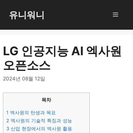
컨
텐
유니워니
메
츠
로
뉴
건
너
LG 인공지능 AI 엑사원
뛰
오픈소스
기
2024년 08월 12일
목차
1
엑사원의 탄생과 목표
2
엑사원의 기술적 특징과 성능
3
산업 현장에서의 엑사원 활용