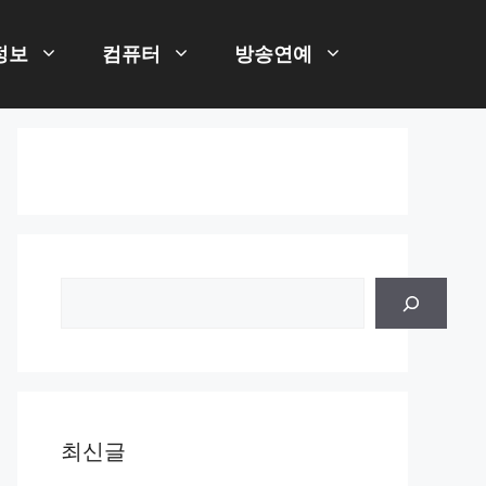
정보
컴퓨터
방송연예
검
색
최신글