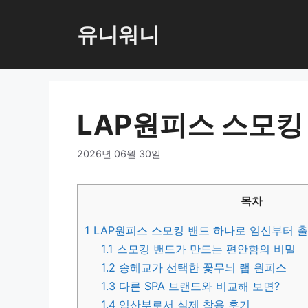
컨
텐
유니워니
츠
로
건
너
LAP원피스 스모킹
뛰
기
2026년 06월 30일
목차
1
LAP원피스 스모킹 밴드 하나로 임신부터 
1.1
스모킹 밴드가 만드는 편안함의 비밀
1.2
송혜교가 선택한 꽃무늬 랩 원피스
1.3
다른 SPA 브랜드와 비교해 보면?
1.4
임산부로서 실제 착용 후기