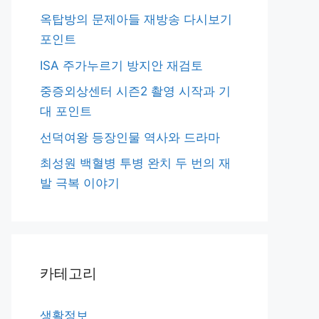
옥탑방의 문제아들 재방송 다시보기
포인트
ISA 주가누르기 방지안 재검토
중증외상센터 시즌2 촬영 시작과 기
대 포인트
선덕여왕 등장인물 역사와 드라마
최성원 백혈병 투병 완치 두 번의 재
발 극복 이야기
카테고리
생활정보