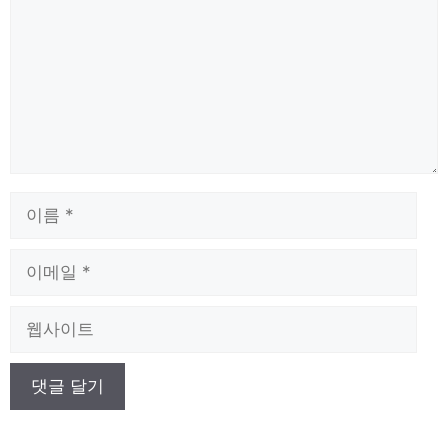
이
름
이
메
일
웹
사
이
트