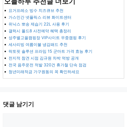
오늘하루 추천글 더보기
요거프레소 빙수 치즈큐브 추천
가스인간 넷플릭스 리뷰 화이트센터
위닉스 뽀송 제습기 22L 사용 후기
갤럭시 폴드8 사전예약 혜택 총정리
성주별고을캠핑장 VIP사이트 우중캠핑 후기
세사리빙 여름이불 냉감패드 추천
락토핏 솔루션 프라임 15 군마트 가격 효능 후기
전지적 참견 시점 김규원 차박 먹방 공개
전국 음주운전 적발 320건 휴가철 단속 점검
청년미래적금 가구원동의 꼭 확인하세요
댓글 남기기
댓
글