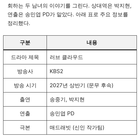
회하는 두 남녀의 이야기를 그린다. 상대역은 박지현,
연출은 송민엽 PD가 맡았다. 아래 표로 주요 정보를
정리했다.
구분
내용
드라마 제목
러브 클라우드
방송사
KBS2
방송 시기
2027년 상반기 (문무 후속)
출연
송중기, 박지현
연출
송민엽 PD
극본
매드래빗 (신인 작가팀)