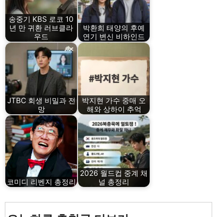
송중기 KBS 로코 10
년 만 귀환 러브클라
박환희 태양의 후예
우드
연기 변신 비하인드
JTBC 회생 비밀과 전
박지현 가수 중매 오
망
해와 상하이 추억
2026 월드컵 중계 채
코미디 리벤지 총정리
널 총정리