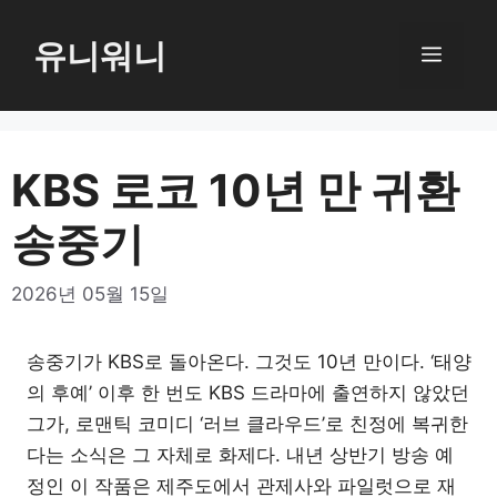
컨
텐
유니워니
메
츠
로
뉴
건
너
KBS 로코 10년 만 귀환
뛰
송중기
기
2026년 05월 15일
송중기가 KBS로 돌아온다. 그것도 10년 만이다. ‘태양
의 후예’ 이후 한 번도 KBS 드라마에 출연하지 않았던
그가, 로맨틱 코미디 ‘러브 클라우드’로 친정에 복귀한
다는 소식은 그 자체로 화제다. 내년 상반기 방송 예
정인 이 작품은 제주도에서 관제사와 파일럿으로 재