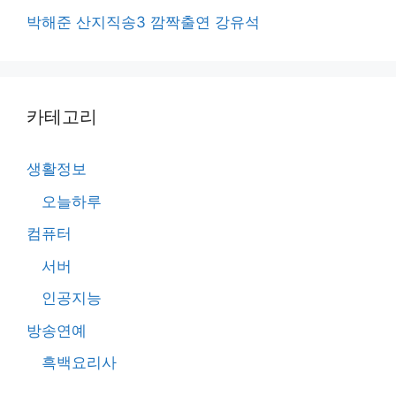
박해준 산지직송3 깜짝출연 강유석
카테고리
생활정보
오늘하루
컴퓨터
서버
인공지능
방송연예
흑백요리사