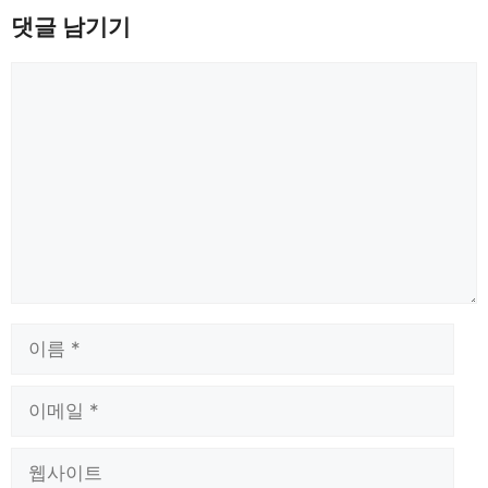
댓글 남기기
댓
글
이
름
이
메
일
웹