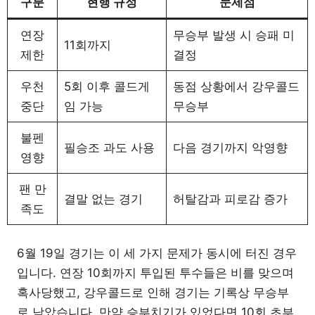
구분
현행 규정
문제점
연장
무승부 발생 시 승패 미
11회까지
제한
결정
우천
5회 이후 콜드게
동점 상황에서 강우콜드
중단
임 가능
무승부
불펜
필승조 과도 사용
다음 경기까지 악영향
영향
팬 만
결말 없는 경기
허탈감과 피로감 증가
족도
6월 19일 경기는 이 세 가지 문제가 동시에 터진 경우
입니다. 연장 10회까지 투입된 투수들은 비를 맞으며
혹사당했고, 강우콜드로 인해 경기는 기록상 무승부
로 남았습니다. 만약 승부치기가 있었다면 10회 초부