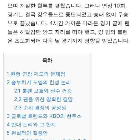
으며 처절한 혈투를 펼쳤습니다. 그러나 연장 10회,
경기는 결국 강우콜드로 중단되었고 승패 없이 무승
부로 끝났습니다. 4시간 가까운 마라톤 경기 끝에 팬
들은 허탈감만 안고 자리를 떠야 했고, 양 팀의 불펜
은 초토화되어 다음 날 경기까지 영향을 받았습니다.
목차
1
현행 연장 제도의 문제점
2
승부치기 도입의 찬성 논리
2.1
불펜 보호와 선수 건강
2.2
팬을 위한 명확한 결말
2.3
순위 결정의 공정성
3
글로벌 트렌드와 KBO의 현주소
4
반대 논리와 그 한계
5
현실적인 절충안