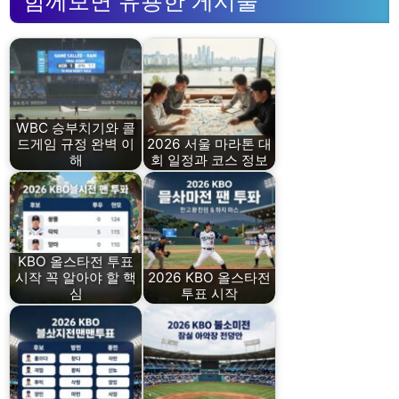
함께보면 유용한 게시물
WBC 승부치기와 콜
드게임 규정 완벽 이
2026 서울 마라톤 대
해
회 일정과 코스 정보
KBO 올스타전 투표
시작 꼭 알아야 할 핵
2026 KBO 올스타전
심
투표 시작