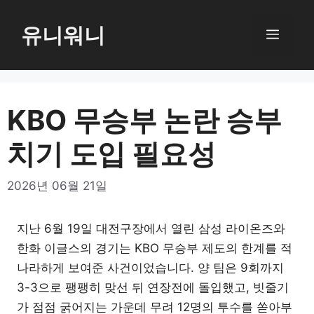
컨
텐
유니워니
메
츠
로
뉴
건
너
KBO 무승부 논란 승부
뛰
치기 도입 필요성
기
2026년 06월 21일
지난 6월 19일 대전구장에서 열린 삼성 라이온즈와
한화 이글스의 경기는 KBO 무승부 제도의 한계를 적
나라하게 보여준 사건이었습니다. 양 팀은 9회까지
3-3으로 팽팽히 맞선 뒤 연장전에 돌입했고, 빗줄기
가 점점 굵어지는 가운데 무려 12명의 투수를 쏟아부