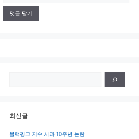
사
이
트
검
색
최신글
블랙핑크 지수 사과 10주년 논란