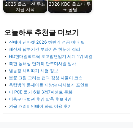
2026 올스타전 투표
2026 KBO 올스타 투
지금 시작
표 꿀팁
오늘하루 추천글 더보기
진에어 진마켓 2026 하반기 성공 예매 팁
재산세 납부기간 부과기준 한눈에 정리
HD현대일렉트릭 초고압변압기 세계 1위 비결
북한 동해상 단거리 탄도미사일 발사
별농장 체리따기 체험 정보
봄꽃 그림 그리는 법과 감성 나들이 코스
옥탑방의 문제아들 재방송 다시보기 포인트
미 PCE 물가 6월 3점7퍼센트 둔화
이흥구 대법관 후임 압축 후보 4명
겨울 캐리비안베이 파크 이용 후기