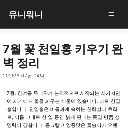
컨
텐
유니워니
메
츠
로
뉴
건
너
7월 꽃 천일홍 키우기 완
뛰
벽 정리
기
2026년 07월 04일
7월, 한여름 무더위가 본격적으로 시작되는 시기지만
이 시기에도 꽃을 피우는 식물이 있습니다. 바로 천일
홍입니다. 천일홍은 비름과에 속하는 한해살이 초화
로, 이름 그대로 천 일 동안 붉게 핀다는 뜻일 만큼 생
명력이 강합니다. 동그랗고 앙증맞은 꽃송이가 오랜