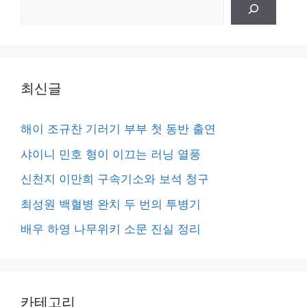
검
색
최신글
해이 조규찬 기러기 부부 첫 동반 출연
샤이니 민호 형이 이끄는 러닝 열풍
신천지 이만희 구속기소와 보석 청구
최성원 백혈병 완치 두 번의 투병기
배우 하영 나무위키 소문 진실 정리
카테고리