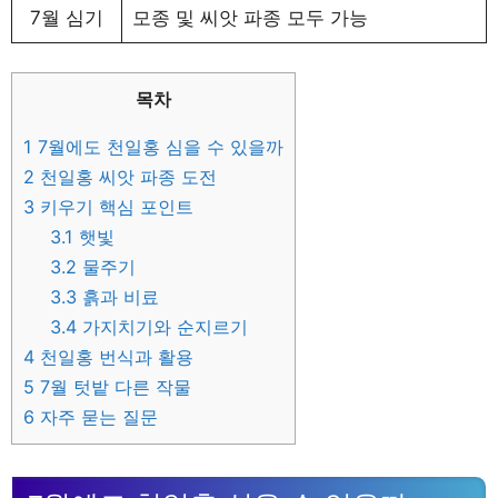
7월 심기
모종 및 씨앗 파종 모두 가능
목차
1
7월에도 천일홍 심을 수 있을까
2
천일홍 씨앗 파종 도전
3
키우기 핵심 포인트
3.1
햇빛
3.2
물주기
3.3
흙과 비료
3.4
가지치기와 순지르기
4
천일홍 번식과 활용
5
7월 텃밭 다른 작물
6
자주 묻는 질문