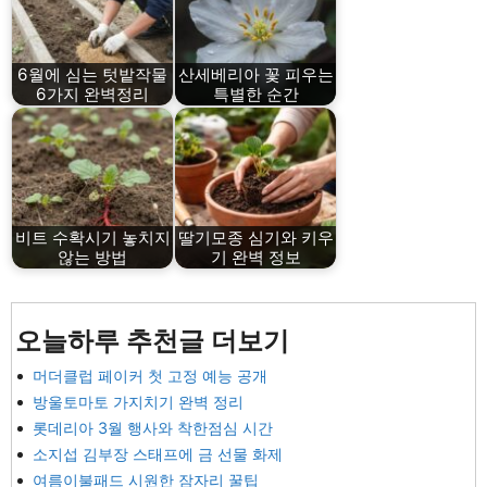
6월에 심는 텃밭작물
산세베리아 꽃 피우는
6가지 완벽정리
특별한 순간
비트 수확시기 놓치지
딸기모종 심기와 키우
않는 방법
기 완벽 정보
오늘하루 추천글 더보기
머더클럽 페이커 첫 고정 예능 공개
방울토마토 가지치기 완벽 정리
롯데리아 3월 행사와 착한점심 시간
소지섭 김부장 스태프에 금 선물 화제
여름이불패드 시원한 잠자리 꿀팁