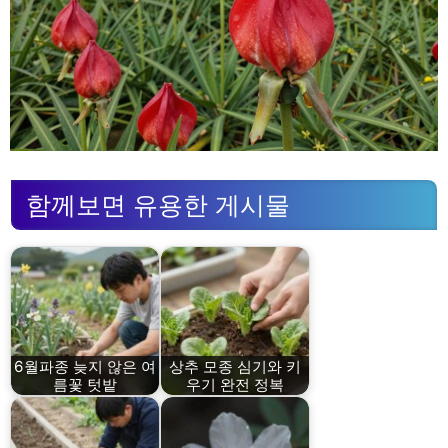
함께보면 유용한 게시물
6월파종 늦지 않은 여
상추 모종 심기와 키
름꽃 텃밭
우기 완전 정복