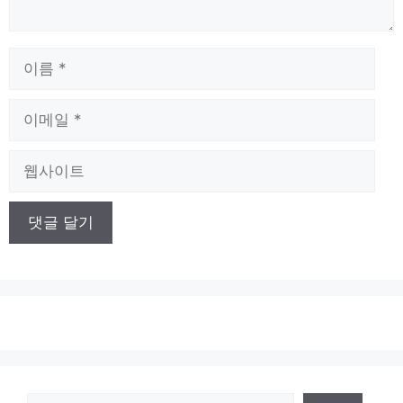
이
름
이
메
일
웹
사
이
트