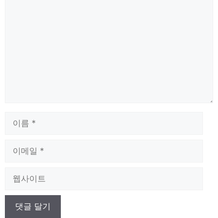
댓
글
이
름
이
메
일
웹
사
이
트