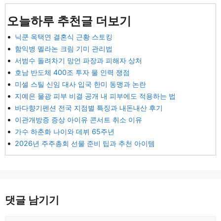
오늘하루 추천글 더보기
닉쿤 옥택연 결혼식 근황 스토킹
함익병 멜라논 크림 기미 관리법
서범수 돌려차기 망언 파장과 피해자 상처
호남 반도체 400조 투자 물 인력 쟁점
미셀 스틸 신임 대사 입국 한미 동맹과 논란
지예은 물광 피부 비결 공개 내 피부에도 적용하는 법
바다향기펜션 전국 지점별 특징과 내돈내산 후기
이관개방증 증상 아이유 콘서트 취소 이유
가수 하춘화 나이와 데뷔 65주년
2026년 주주총회 선물 준비 팁과 추천 아이템
댓글 남기기