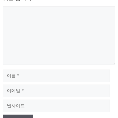
댓
글
이
름
이
메
일
웹
사
이