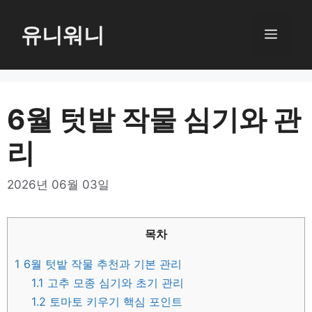
컨
텐
유니워니
메
츠
로
뉴
건
너
6월 텃밭 작물 심기와 관
뛰
리
기
2026년 06월 03일
목차
1
6월 텃밭 작물 추천과 기본 관리
1.1
고추 모종 심기와 초기 관리
1.2
토마토 키우기 핵심 포인트