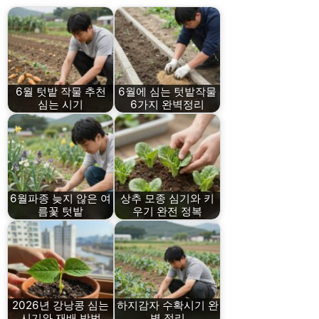
6월 텃밭 작물 추천
6월에 심는 텃밭작물
심는 시기
6가지 완벽정리
6월파종 늦지 않은 여
상추 모종 심기와 키
름꽃 텃밭
우기 완전 정복
2026년 강낭콩 심는
하지감자 수확시기 완
시기와 재배 방법
벽 정리