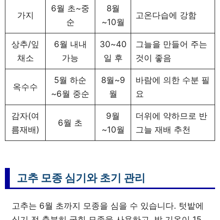
6월 초~중
8월
가지
고온다습에 강함
순
~10월
상추/잎
6월 내내
30~40
그늘을 만들어 주는
채소
가능
일 후
것이 좋음
5월 하순
8월~9
바람에 의한 수분 필
옥수수
~6월 중순
월
요
감자(여
9월
더위에 약하므로 반
6월 초
름재배)
~10월
그늘 재배 추천
고추 모종 심기와 초기 관리
고추는 6월 초까지 모종을 심을 수 있습니다. 텃밭에
심기 전 충분히 굳힌 모종을 사용하고, 밤 기온이 15