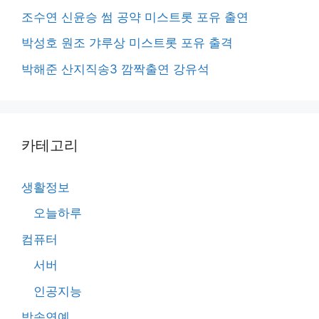
조수연 신윤승 썸 공약 미스트롯 포유 출연
박성호 원조 갸루상 미스트롯 포유 출격
박해준 산지직송3 깜짝출연 강유석
카테고리
생활정보
오늘하루
컴퓨터
서버
인공지능
방송연예