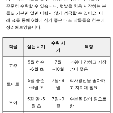
꾸준히 수확할 수 있습니다. 텃밭을 처음 시작하는 분
들도 기본만 알면 어렵지 않게 성공할 수 있어요. 아
래 표를 통해 6월에 심기 좋은 대표 작물들을 한눈에
정리해보았습니다.
수확 시
작물
심는 시기
특징
기
5월 하순
7월
더위에 강하고 저장
고추
~6월 초
~10월
성이 좋음
5월 중순
7월~9
직사광선을 좋아하
토마토
~6월 초
월
고 지지대 필요
5월 말~6
7월~9
수분을 많이 필요로
오이
월 초
월
함