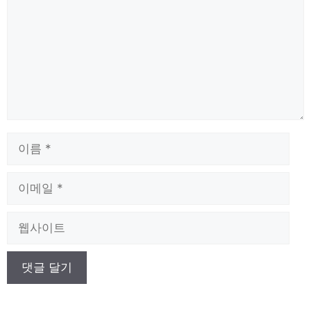
이
름
이
메
일
웹
사
이
트