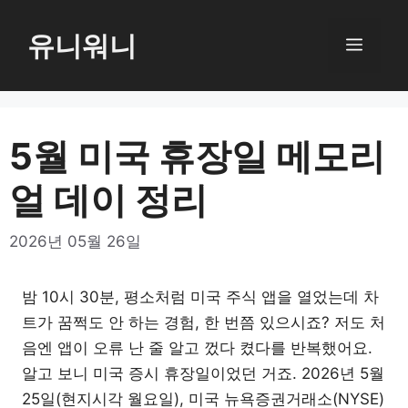
컨
텐
유니워니
메
츠
로
뉴
건
너
5월 미국 휴장일 메모리
뛰
얼 데이 정리
기
2026년 05월 26일
밤 10시 30분, 평소처럼 미국 주식 앱을 열었는데 차
트가 꿈쩍도 안 하는 경험, 한 번쯤 있으시죠? 저도 처
음엔 앱이 오류 난 줄 알고 껐다 켰다를 반복했어요.
알고 보니 미국 증시 휴장일이었던 거죠. 2026년 5월
25일(현지시각 월요일), 미국 뉴욕증권거래소(NYSE)