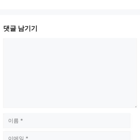
댓글 남기기
댓
글
이
름
이