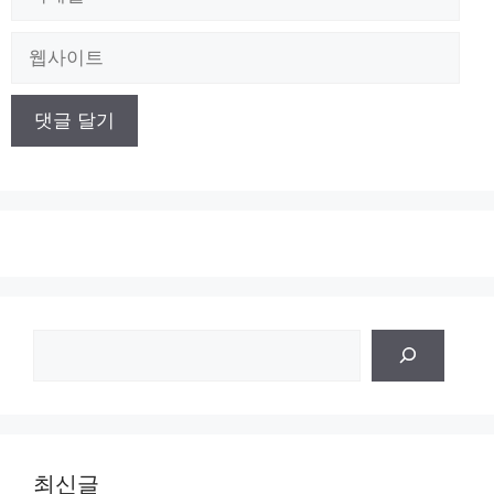
메
일
웹
사
이
트
검
색
최신글