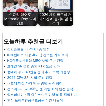
현충일 영어로
2026년 미국주식 거
Memorial Day 의미
래시간과 섬머타임 총
정보
정리
오늘하루 추천글 더보기
김민솔프로 KLPGA 4승 달성
베베킨매트 시공 후기 층간소음 가격 효과
HD한국조선해양 MRO 사업 주가 전망
코레일 SR 결합 승인 KTX 요금 인하
현대차 주가 40만원 붕괴 추가 하락 가능성
2026 CPA 2차 시험 준비 전략
새조개 제철 가격 먹는 방법 완벽 정리
전소미 프라다 355만 원 가방 화제 완전 분석
익스피디아 4월 할인코드로 여행 비용 절약하기
안산 노적봉인공폭포공원 야간 나들이