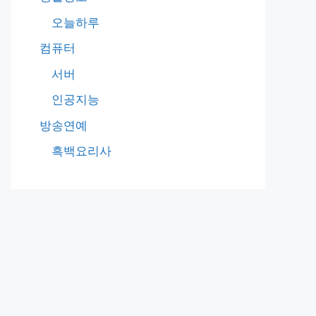
오늘하루
컴퓨터
서버
인공지능
방송연예
흑백요리사