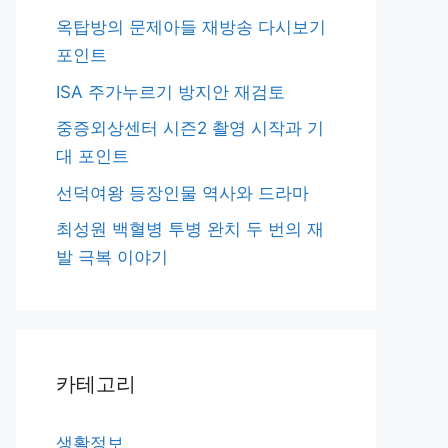
옥탑방의 문제아들 재방송 다시보기
포인트
ISA 주가누르기 방지안 재검토
중증외상센터 시즌2 촬영 시작과 기
대 포인트
선덕여왕 등장인물 역사와 드라마
최성원 백혈병 투병 완치 두 번의 재
발 극복 이야기
카테고리
생활정보