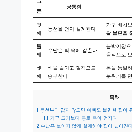
구
공통점
분
첫
가구 배치보
동선을 먼저 설계한다
째
활 불편을 
둘
붙박이장으로
수납은 벽 속에 감춘다
째
율적으로 
셋
색을 줄이고 질감으로
톤을 통일하
째
승부한다
분위기를 
목차
1
동선부터 잡지 않으면 예뻐도 불편한 집이 
1.1
가구 크기보다 통로 폭이 먼저다
2
수납은 보이지 않게 설계해야 집이 넓어진