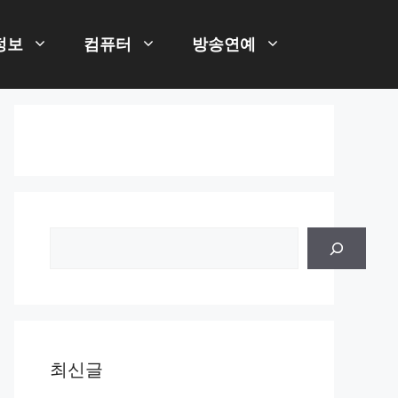
정보
컴퓨터
방송연예
검
색
최신글