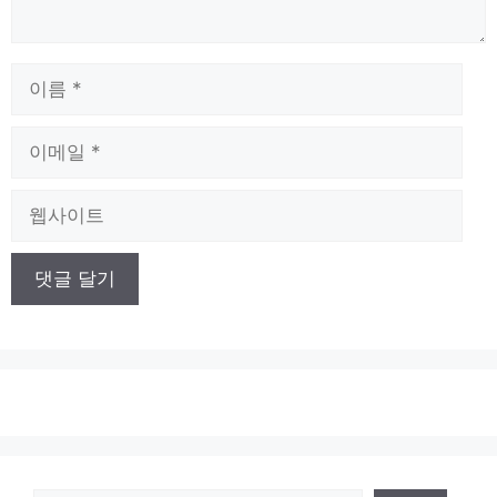
이
름
이
메
일
웹
사
이
트