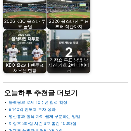
2026 KBO 올스타 투
2026 올스타전 투표
표 꿀팁
부터 직관까지
가왕쇼 투표 방법 박
KBO 올스타 팬투표
서진 기호 2번 티빙에
재오픈 현황
서
오늘하루 추천글 더보기
블랙핑크 로제 10주년 참석 확정
9440억 반도체 투자 성과
영산홍과 철쭉 차이 쉽게 구분하는 방법
이정후 3타점 시즌 6호 홈런 100타점
거제도 풀빌라 비커밍 2박3일