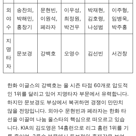
외
송찬의,
문현빈,
이우성,
박재현,
이주형,
야
박해민,
이원석,
최정원,
김호령,
임병욱,
수
홍창기
페라자
박건우
나성범
박주홍
지
명
문보경
강백호
오영수
김선빈
서건창
타
자
한화 이글스의 강백호는 올 시즌 타점 60개로 압도적
인 1위를 달리고 있어 지명타자 부문에서 유력합니다.
하지만 문보경도 부상에서 복귀하면 경쟁이 만만치
않을 전망입니다. 외야수 문현빈과 페라자는 한화 타
선을 이끌며 나눔 올스타의 핵심으로 떠오르고 있습
니다. KIA의 김도영은 14홈런으로 리그 홈런 1위를 기