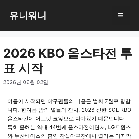
컨
텐
유니워니
메
츠
로
뉴
건
너
2026 KBO 올스타전 투
뛰
표 시작
기
2026년 06월 02일
여름이 시작되면 야구팬들의 마음은 벌써 7월로 향합
니다. 한여름 밤의 별들의 잔치, 2026 신한 SOL KBO
올스타전이 어느덧 코앞으로 다가왔기 때문입니다.
특히 올해는 역대 44번째 올스타전이면서, LG트윈스
와 두산베어스의 홈인 잠실야구장에서 열리는 마지막