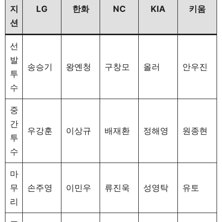
지
LG
한화
NC
KIA
키움
션
선
발
송승기
왕옌청
구창모
올러
안우진
투
수
중
간
우강훈
이상규
배재환
정해영
원종현
투
수
마
무
손주영
이민우
류진욱
성영탁
유토
리