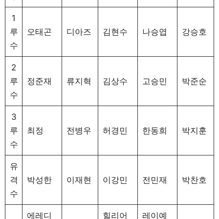
1
루
오태곤
디아즈
김현수
나승엽
강승호
수
2
루
정준재
류지혁
김상수
고승민
박준순
수
3
루
최정
전병우
허경민
한동희
박지훈
수
유
격
박성한
이재현
이강민
전민재
박찬호
수
에레디
힐리어
레이예