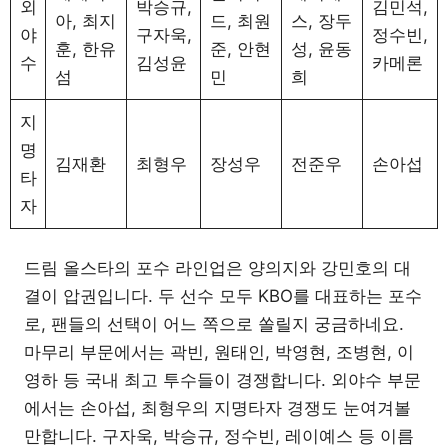
외
박승규,
김민석,
아, 최지
드, 최원
스, 장두
야
구자욱,
정수빈,
훈, 한유
준, 안현
성, 윤동
수
김성윤
카메론
섬
민
희
지
명
김재환
최형우
장성우
전준우
손아섭
타
자
드림 올스타의 포수 라인업은 양의지와 강민호의 대
결이 압권입니다. 두 선수 모두 KBO를 대표하는 포수
로, 팬들의 선택이 어느 쪽으로 쏠릴지 궁금하네요.
마무리 부문에서는 곽빈, 원태인, 박영현, 조병현, 이
영하 등 국내 최고 투수들이 경쟁합니다. 외야수 부문
에서는 손아섭, 최형우의 지명타자 경쟁도 눈여겨볼
만합니다. 구자욱, 박승규, 정수빈, 레이예스 등 이름