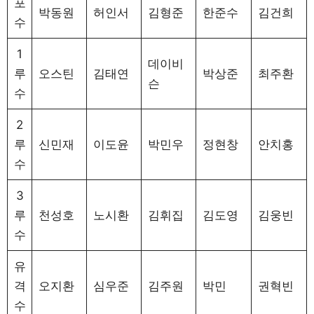
포
박동원
허인서
김형준
한준수
김건희
수
1
데이비
루
오스틴
김태연
박상준
최주환
슨
수
2
루
신민재
이도윤
박민우
정현창
안치홍
수
3
루
천성호
노시환
김휘집
김도영
김웅빈
수
유
격
오지환
심우준
김주원
박민
권혁빈
수