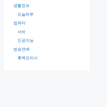
생활정보
오늘하루
컴퓨터
서버
인공지능
방송연예
흑백요리사