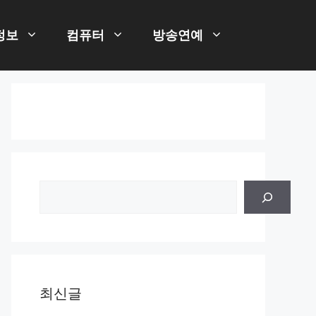
정보
컴퓨터
방송연예
검
색
최신글