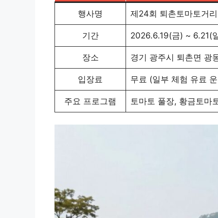
행사명
제24회 퇴촌토마토거
기간
2026.6.19(금) ~ 6.21(
장소
경기 광주시 퇴촌면 광
입장료
무료 (일부 체험 유료 운
주요 프로그램
토마토 풀장, 황금토마토