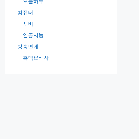
오늘하루
컴퓨터
서버
인공지능
방송연예
흑백요리사