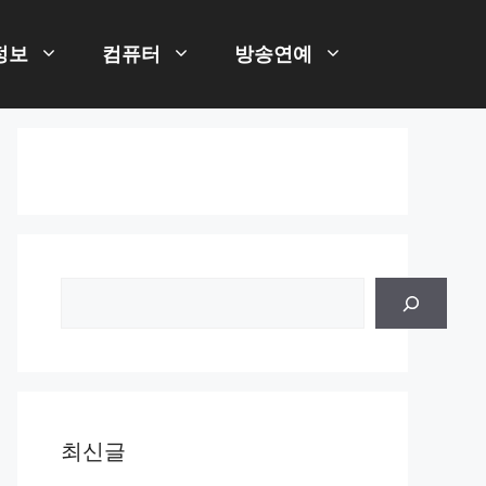
정보
컴퓨터
방송연예
검
색
최신글