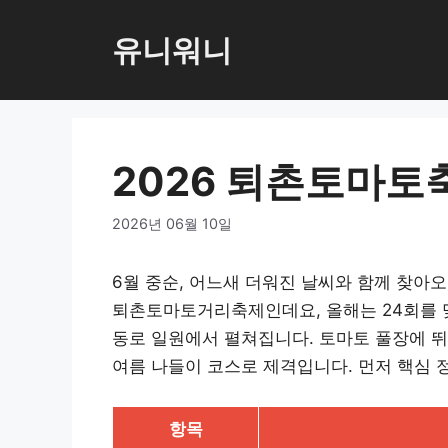
컨
텐
유니워니
츠
로
건
너
2026 퇴촌토마토
뛰
기
2026년 06월 10일
6월 중순, 어느새 더워진 날씨와 함께 찾아
퇴촌토마토거리축제인데요, 올해는 24회를 맞
동로 일원에서 펼쳐집니다. 토마토 풀장에 
여름 나들이 코스로 제격입니다. 먼저 핵심 
항목