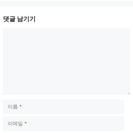
댓글 남기기
댓
글
이
름
이
메