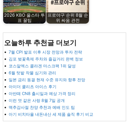
2026 KBO 올스타 투
프로야구 순위 8월 순
표 꿀팁
위 싸움 관전
오늘하루 추천글 더보기
7월 CPI 발표 이후 시장 전망과 투자 전략
김포 벚꽃축제 주차와 즐길거리 완벽 정보
코스알엑스 콜라겐 마스크팩 1위 달성
6월 텃밭 작물 심기와 관리
일본 금리 동결 현재 수준 유지와 향후 전망
아이더 쿨리츠 아이스 후기
아반떼 CN8 출시일과 예상 가격 정리
이런 엿 같은 사랑 8월 7일 공개
맥추감사절 찬양 추천과 예배 인도 팁
아기 비치타올 내돈내산 세 제품 솔직 후기 비교