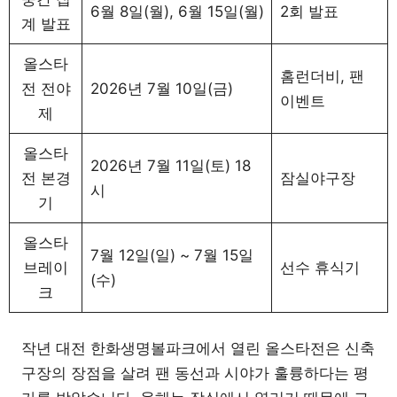
6월 8일(월), 6월 15일(월)
2회 발표
계 발표
올스타
홈런더비, 팬
전 전야
2026년 7월 10일(금)
이벤트
제
올스타
2026년 7월 11일(토) 18
전 본경
잠실야구장
시
기
올스타
7월 12일(일) ~ 7월 15일
브레이
선수 휴식기
(수)
크
작년 대전 한화생명볼파크에서 열린 올스타전은 신축
구장의 장점을 살려 팬 동선과 시야가 훌륭하다는 평