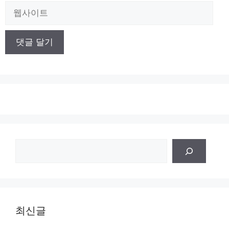
일
웹
사
이
트
검
색
최신글