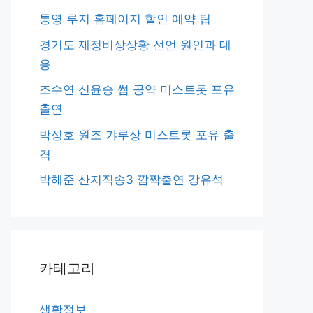
통영 루지 홈페이지 할인 예약 팁
경기도 재정비상상황 선언 원인과 대
응
조수연 신윤승 썸 공약 미스트롯 포유
출연
박성호 원조 갸루상 미스트롯 포유 출
격
박해준 산지직송3 깜짝출연 강유석
카테고리
생활정보