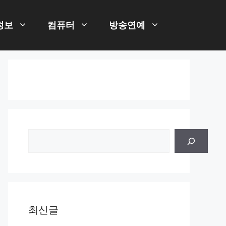
정보
컴퓨터
방송연예
검
색
최신글