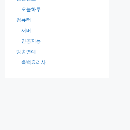
오늘하루
컴퓨터
서버
인공지능
방송연예
흑백요리사