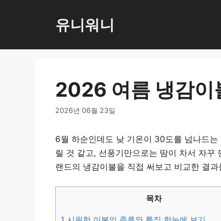
컨
텐
유니워니
츠
로
건
너
2026 여름 냉감
뛰
기
2026년 06월 23일
6월 하순인데도 낮 기온이 30도를 넘나드는 
릴 것 같고, 선풍기만으로는 땀이 차서 자꾸 
랜드의 냉감이불을 직접 써보고 비교한 결과
목차
1
시원한 이불의 종류와 특징 한눈에 보기