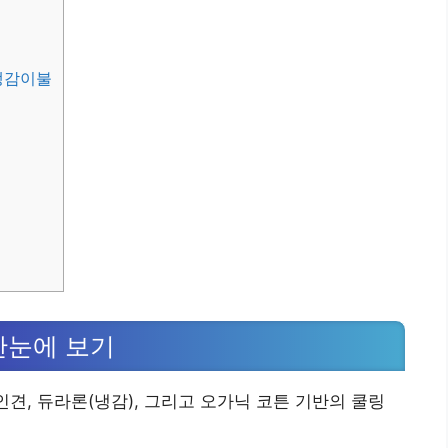
냉감이불
한눈에 보기
인견, 듀라론(냉감), 그리고 오가닉 코튼 기반의 쿨링