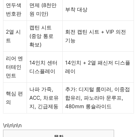
연두색
면제 (8천만
부착 대상
번호판
원 미만)
캡틴 시트
2열 시
회전 캡틴 시트 + VIP 의전
(중앙 통로
트
기능
확보)
리어 엔
14인치 센터
14인치 + 2열 패신저 디스플
터테인
디스플레이
레이
먼트
나파 가죽,
추가: 디지털 룸미러, 이중접
핵심 편
ACC, 차로유
합유리, 파노라마 문루프,
의
지, 긴급제동
480mm 롱슬라이드
\n\n\n\n