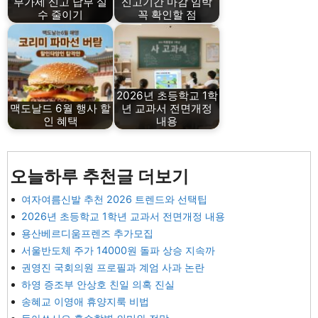
부가세 신고 납부 실
신고기간 마감 임박
수 줄이기
꼭 확인할 점
2026년 초등학교 1학
맥도날드 6월 행사 할
년 교과서 전면개정
인 혜택
내용
오늘하루 추천글 더보기
여자여름신발 추천 2026 트렌드와 선택팁
2026년 초등학교 1학년 교과서 전면개정 내용
용산베르디움프렌즈 추가모집
서울반도체 주가 14000원 돌파 상승 지속까
권영진 국회의원 프로필과 계엄 사과 논란
하영 증조부 안상호 친일 의혹 진실
송혜교 이영애 휴양지룩 비법