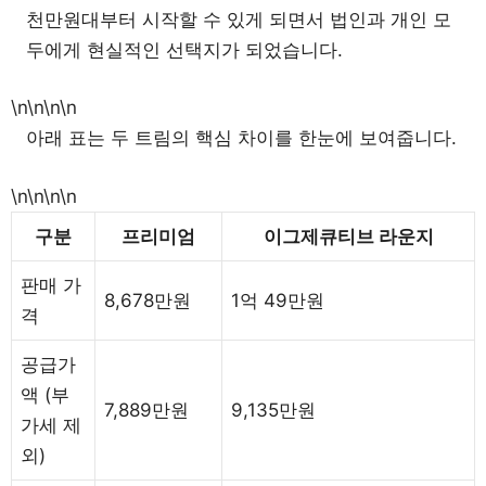
천만원대부터 시작할 수 있게 되면서 법인과 개인 모
두에게 현실적인 선택지가 되었습니다.
\n\n\n\n
아래 표는 두 트림의 핵심 차이를 한눈에 보여줍니다.
\n\n\n\n
구분
프리미엄
이그제큐티브 라운지
판매 가
8,678만원
1억 49만원
격
공급가
액 (부
7,889만원
9,135만원
가세 제
외)