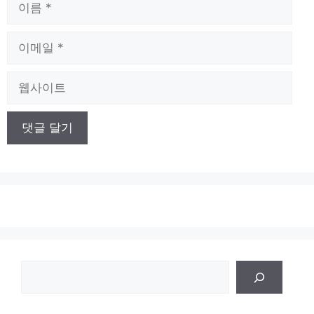
이
름
이
메
일
웹
사
이
트
검
색