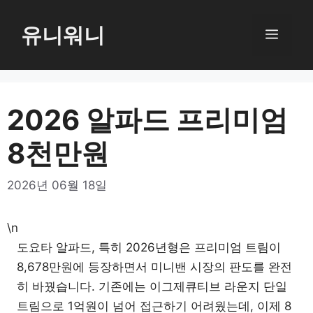
컨
텐
유니워니
메
츠
로
뉴
건
너
2026 알파드 프리미엄
뛰
8천만원
기
2026년 06월 18일
\n
도요타 알파드, 특히 2026년형은 프리미엄 트림이
8,678만원에 등장하면서 미니밴 시장의 판도를 완전
히 바꿨습니다. 기존에는 이그제큐티브 라운지 단일
트림으로 1억원이 넘어 접근하기 어려웠는데, 이제 8