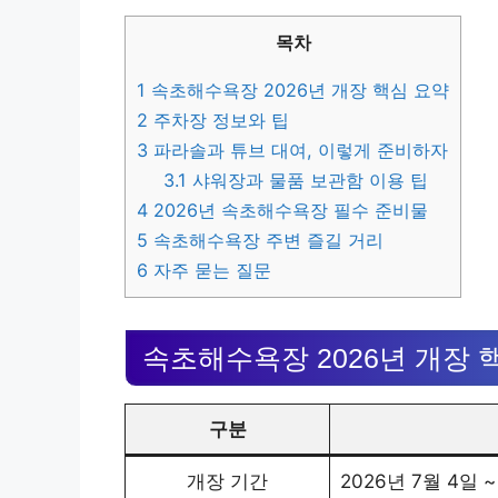
목차
1
속초해수욕장 2026년 개장 핵심 요약
2
주차장 정보와 팁
3
파라솔과 튜브 대여, 이렇게 준비하자
3.1
샤워장과 물품 보관함 이용 팁
4
2026년 속초해수욕장 필수 준비물
5
속초해수욕장 주변 즐길 거리
6
자주 묻는 질문
속초해수욕장 2026년 개장 
구분
개장 기간
2026년 7월 4일 ~