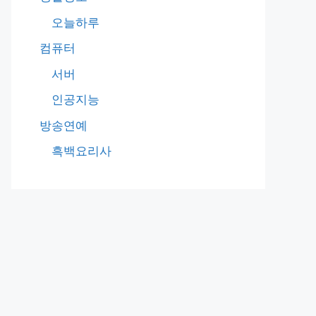
오늘하루
컴퓨터
서버
인공지능
방송연예
흑백요리사