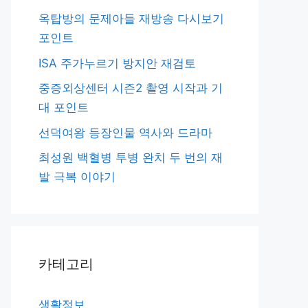
옥탑방의 문제아들 재방송 다시보기
포인트
ISA 주가누르기 방지안 재검토
중증외상센터 시즌2 촬영 시작과 기
대 포인트
선덕여왕 등장인물 역사와 드라마
최성원 백혈병 투병 완치 두 번의 재
발 극복 이야기
카테고리
생활정보