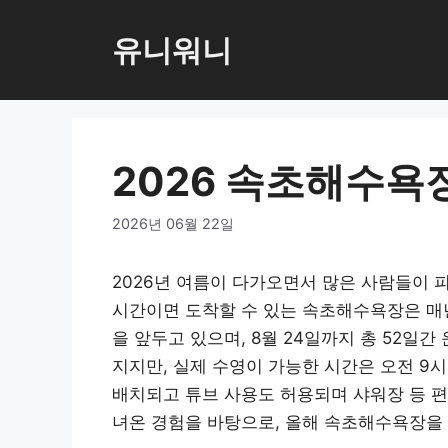
컨
텐
유니워니
츠
로
건
너
2026 속초해수욕
뛰
기
2026년 06월 22일
2026년 여름이 다가오면서 많은 사람들이 
시간이면 도착할 수 있는 속초해수욕장은 매년
을 앞두고 있으며, 8월 24일까지 총 52일
지지만, 실제 수영이 가능한 시간은 오전 9
배치되고 튜브 사용도 허용되며 샤워장 등 편
녀온 경험을 바탕으로, 올해 속초해수욕장을 