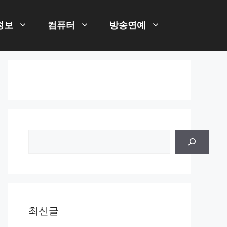
정보
컴퓨터
방송연예
검
색
최신글