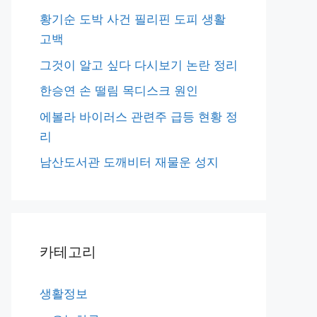
황기순 도박 사건 필리핀 도피 생활
고백
그것이 알고 싶다 다시보기 논란 정리
한승연 손 떨림 목디스크 원인
에볼라 바이러스 관련주 급등 현황 정
리
남산도서관 도깨비터 재물운 성지
카테고리
생활정보