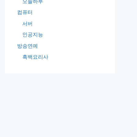
오늘하루
컴퓨터
서버
인공지능
방송연예
흑백요리사