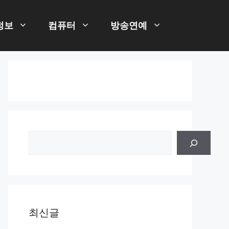
정보
컴퓨터
방송연예
검
색
최신글