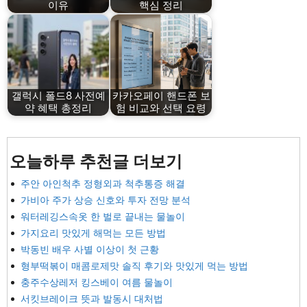
이유
핵심 정리
갤럭시 폴드8 사전예
카카오페이 핸드폰 보
약 혜택 총정리
험 비교와 선택 요령
오늘하루 추천글 더보기
주안 아인척추 정형외과 척추통증 해결
가비아 주가 상승 신호와 투자 전망 분석
워터레깅스속옷 한 벌로 끝내는 물놀이
가지요리 맛있게 해먹는 모든 방법
박동빈 배우 사별 이상이 첫 근황
형부떡볶이 매콤로제맛 솔직 후기와 맛있게 먹는 방법
충주수상레저 킹스베이 여름 물놀이
서킷브레이크 뜻과 발동시 대처법