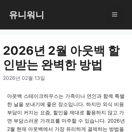
컨
텐
유니워니
메
츠
로
뉴
건
너
2026년 2월 아웃백 할
뛰
인받는 완벽한 방법
기
2026년 02월 13일
아웃백 스테이크하우스는 가족이나 연인과 함께 특별
한 날을 보내기에 좋은 장소입니다. 하지만 외식 비용
부담이 커지는 요즘, 할인을 제대로 활용하지 않고 가
면 부담스러운 가격표를 마주할 수 있습니다. 2026년
2월 현재 아웃백에서 가장 유리하게 결제하는 방법을