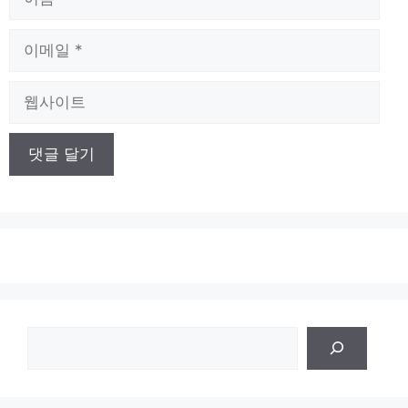
름
이
메
일
웹
사
이
트
검
색