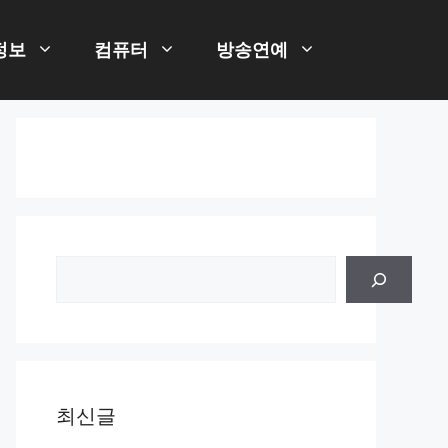
정보
컴퓨터
방송연예
검
색
최신글