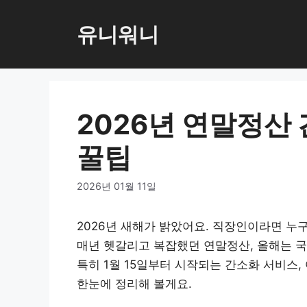
컨
텐
유니워니
츠
로
건
너
2026년 연말정산
뛰
기
꿀팁
2026년 01월 11일
2026년 새해가 밝았어요. 직장인이라면 누구
매년 헷갈리고 복잡했던 연말정산, 올해는 국
특히 1월 15일부터 시작되는 간소화 서비스,
한눈에 정리해 볼게요.