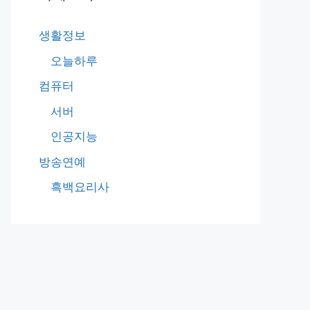
생활정보
오늘하루
컴퓨터
서버
인공지능
방송연예
흑백요리사