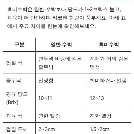
흑미수박은 일반 수박보다 당도가 1~2브릭스 높고,
과육이 더 단단하며 리코펜 함량이 풍부해요. 아래 표
에서 주요 차이를 한눈에 확인해보세요.
구분
일반 수박
흑미수박
연두색 바탕에 검은
전체가 거의 검은
껍질 색
줄무늬
먹색
줄무늬
선명함
희미하거나 없음
평균 당도
10~11
12~13
(Brix)
과육 색
연한 빨강
진한 빨강
껍질 두께
2~3cm
1.5~2cm