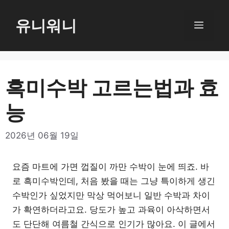
컨
텐
유니워니
메
츠
로
뉴
건
너
흑미수박 고르는법과 효
뛰
능
기
2026년 06월 19일
요즘 마트에 가면 껍질이 까만 수박이 눈에 띄죠. 바
로 흑미수박인데, 처음 봤을 때는 그냥 특이하게 생긴
수박인가 싶었지만 막상 먹어보니 일반 수박과 차이
가 확연하더라고요. 당도가 높고 과육이 아삭하면서
도 단단해 여름철 간식으로 인기가 많아요. 이 글에서