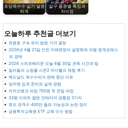
초당옥수수 삶기 달콤
살구 품종별 특징과
하게
차이점
오늘하루 추천글 더보기
유병호 구속 유지 법원 기각 결정
2026년 4월 21일 인천 미래엔영어 설명회와 의왕 청계포레스
트 경매
2026 스트로베리문 오늘 6월 30일 관측 시간과 팁
킬러들의 쇼핑몰 시즌2 머더헬프 체험 후기
맥도날드 옥수수버거 판매 중단 이유
짐머맨 입국 준비와 실제 경험
카카오뱅크 파업 700명 첫 전일 파업
33평 아파트 잘된 인테리어 공통점 3가지
호프 관객수 400만 돌파 가능성과 논란 정리
금융투자교육원 ETF 교육 이수 방법