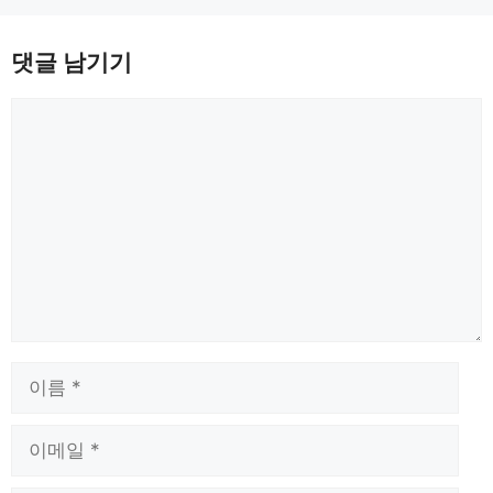
댓글 남기기
댓
글
이
름
이
메