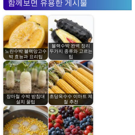
함께보면 유용한 게시물
블랙수박 완벽 정리
노란수박 블랙망고수
두가지 종류와 고르는
박 효능과 요리팁
팁
장마철 수박 받침대
초당옥수수 이마트 제
설치 꿀팁
철 추천