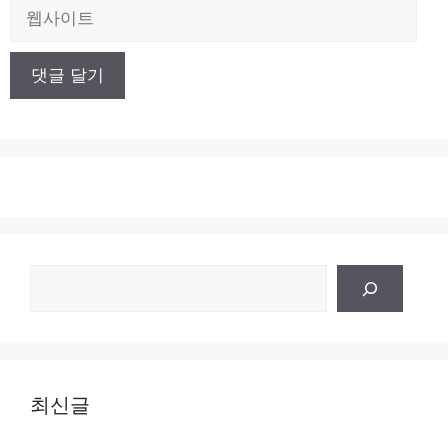
일
웹
사
이
트
검
색
최신글