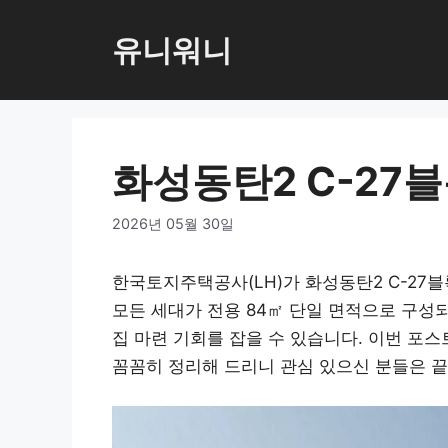
컨
텐
유니워니
츠
로
건
너
화성동탄2 C-27블
뛰
기
2026년 05월 30일
한국토지주택공사(LH)가 화성동탄2 C-27
모든 세대가 전용 84㎡ 단일 면적으로 구성
집 마련 기회를 잡을 수 있습니다. 이번 포스
꼼꼼히 정리해 드리니 관심 있으신 분들은 