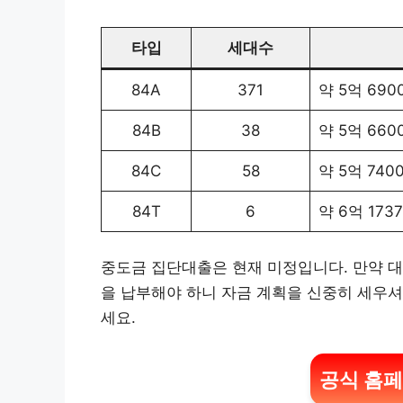
타입
세대수
84A
371
약 5억 690
84B
38
약 5억 660
84C
58
약 5억 740
84T
6
약 6억 173
중도금 집단대출은 현재 미정입니다. 만약 
을 납부해야 하니 자금 계획을 신중히 세우셔
세요.
공식 홈페