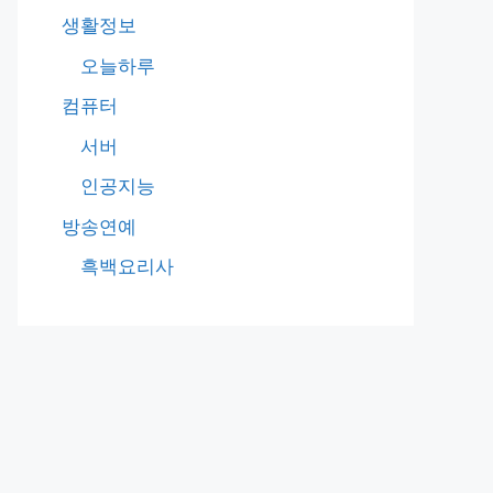
생활정보
오늘하루
컴퓨터
서버
인공지능
방송연예
흑백요리사