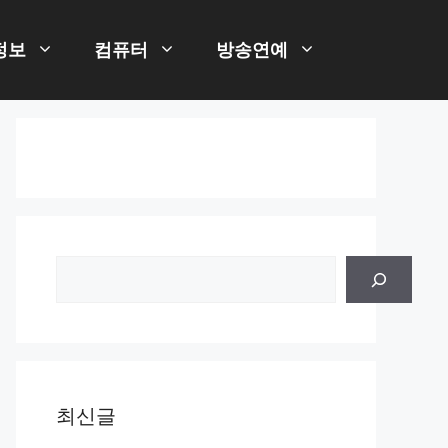
정보
컴퓨터
방송연예
검
색
최신글