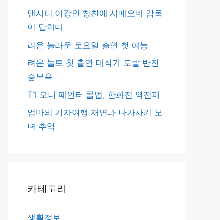
맨시티 이강인 칭찬에 시메오네 감독
이 답하다
려운 놀라운 토요일 출연 첫 예능
려운 놀토 첫 출연 대식가 도발 반전
승부욕
T1 오너 페인터 콜업, 한화전 역전패
엄마의 기차여행 채연과 나가사키 모
녀 추억
카테고리
생활정보