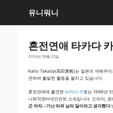
컨
텐
유니워니
츠
로
건
너
혼전연애 타카다 
뛰
기
2024년 09월 23일
Kaho Takada(高田夏帆)는 일본의 여배우
연하며 활발한 활동을 펼치고 있습니다.
혼전연애애 출연한
타카다 카
호는 1996년 
니뮤직엔터네인먼트 소속입니다. 드라마, 영화,
곤 여자. -가난 따위 남의 일이라고 생각했다