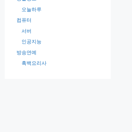
오늘하루
컴퓨터
서버
인공지능
방송연예
흑백요리사