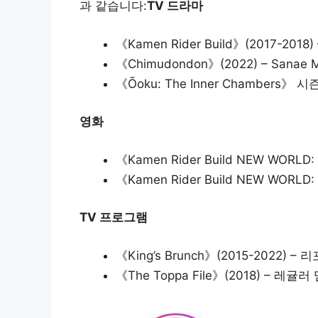
과 같습니다:
TV 드라마
《Kamen Rider Build》(2017-2018) 
《Chimudondon》(2022) – Sanae 
《Ōoku: The Inner Chambers》 시즌 
영화
《Kamen Rider Build NEW WORLD: 
《Kamen Rider Build NEW WORLD: 
TV 프로그램
《King’s Brunch》(2015-2022) 
《The Toppa File》(2018) – 레귤러