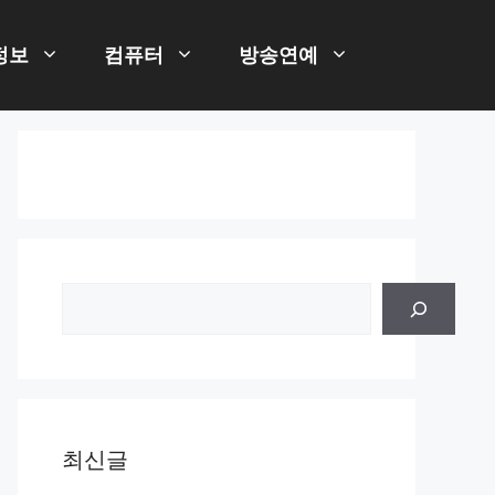
정보
컴퓨터
방송연예
검
색
최신글