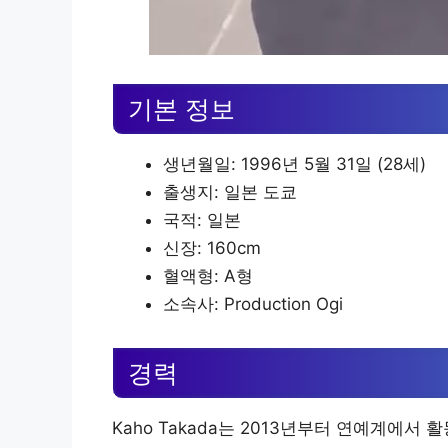
기본 정보
생년월일: 1996년 5월 31일 (28세)
출생지: 일본 도쿄
국적: 일본
신장: 160cm
혈액형: A형
소속사: Production Ogi
경력
Kaho Takada는 2013년부터 연예계에