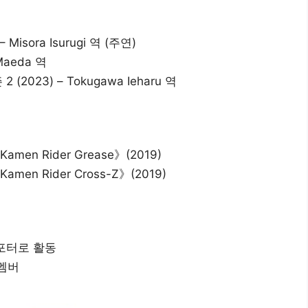
– Misora Isurugi 역 (주연)
Maeda 역
2 (2023) – Tokugawa Ieharu 역
Kamen Rider Grease》(2019)
Kamen Rider Cross-Z》(2019)
– 리포터로 활동
 멤버