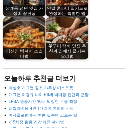
상계동 냉면 맛집 가
연말 홈파티 밀키트로
성비 끝판왕
완성하는 특별한 밤
쭈꾸미 택배 맛집 추
김신영 떡볶이 소스
천과 집에서 즐기는
비법
요리법
오늘하루 추천글 더보기
박성호 개그맨 원조 갸루상 미스트롯
개그맨 이경규 나이 66세 백내장 진단과 근황
LPBA 결승시간 10시 박정현 우승 확정
짐쌀라비움 4인 1캐리어 여행의 시작
여자폴로반바지 여름 필수템 고르는 팁
x15체중 활용 건강 체중 관리법