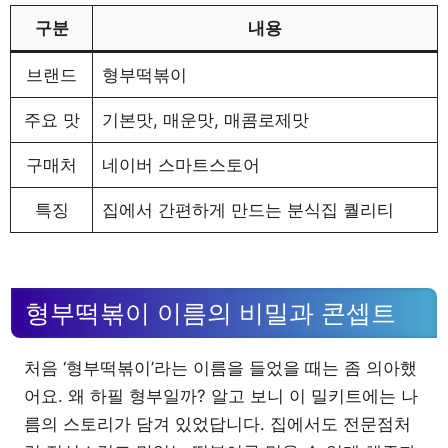
구분
내용
브랜드
형부떡볶이
주요 맛
기본맛, 매운맛, 매콤로제맛
구매처
네이버 스마트스토어
특징
집에서 간편하게 만드는 분식집 퀄리티
형부떡볶이 이름의 비밀과 콘셉트
처음 ‘형부떡볶이’라는 이름을 들었을 때는 좀 의아했
어요. 왜 하필 형부일까? 알고 보니 이 밀키트에는 나
름의 스토리가 담겨 있었답니다. 집에서도 전문점처