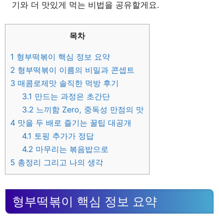
기와 더 맛있게 먹는 비법을 공유할게요.
목차
1
형부떡볶이 핵심 정보 요약
2
형부떡볶이 이름의 비밀과 콘셉트
3
매콤로제맛 솔직한 먹방 후기
3.1
만드는 과정은 초간단
3.2
느끼함 Zero, 중독성 만점의 맛
4
맛을 두 배로 즐기는 꿀팁 대공개
4.1
토핑 추가가 정답
4.2
마무리는 볶음밥으로
5
총정리 그리고 나의 생각
형부떡볶이 핵심 정보 요약