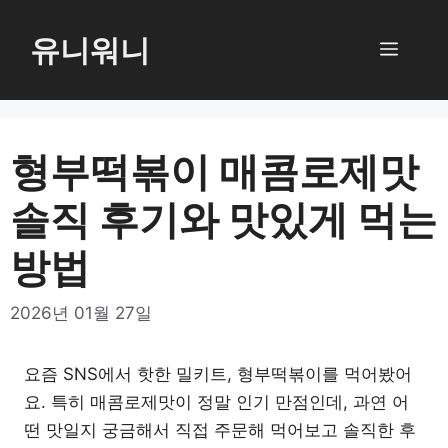
컨
텐
유니워니
메
츠
로
뉴
건
너
형부떡볶이 매콤로제맛
뛰
솔직 후기와 맛있게 먹는
기
방법
2026년 01월 27일
요즘 SNS에서 핫한 밀키트, 형부떡볶이를 먹어봤어
요. 특히 매콤로제맛이 정말 인기 만점인데, 과연 어
떤 맛일지 궁금해서 직접 주문해 먹어보고 솔직한 후