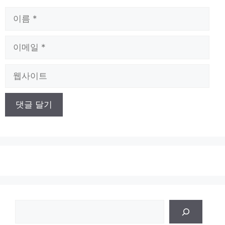
이
름
이
메
일
웹
사
이
트
검
색