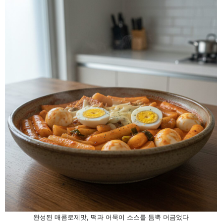
완성된 매콤로제맛, 떡과 어묵이 소스를 듬뿍 머금었다