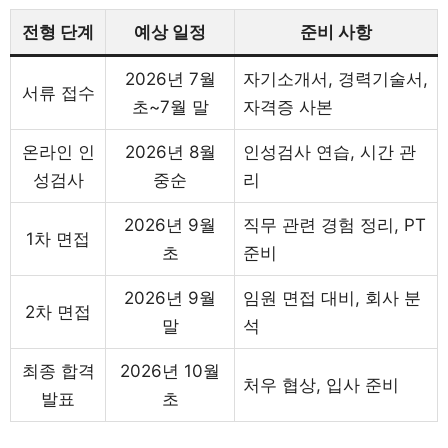
전형 단계
예상 일정
준비 사항
2026년 7월
자기소개서, 경력기술서,
서류 접수
초~7월 말
자격증 사본
온라인 인
2026년 8월
인성검사 연습, 시간 관
성검사
중순
리
2026년 9월
직무 관련 경험 정리, PT
1차 면접
초
준비
2026년 9월
임원 면접 대비, 회사 분
2차 면접
말
석
최종 합격
2026년 10월
처우 협상, 입사 준비
발표
초