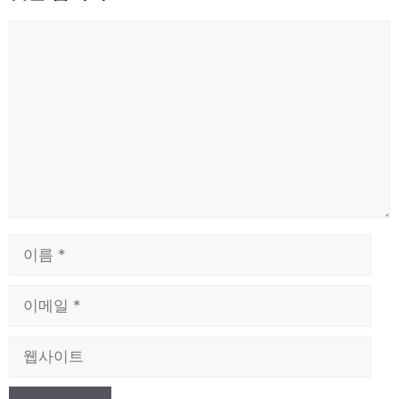
댓
글
이
름
이
메
일
웹
사
이