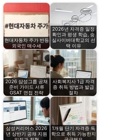
2026년 자격증 일정
확인과 평생 학습, 숭
현대자동차 주가 반등
실사이버대학교의 선
외국인 매수세
택 이유
2026 삼성그룹 공채
사회복지사 1급 자격
준비 가이드 서류
증 취득 방법과 발급
GSAT 면접 전략
절차
삼성커리어스 2026
1개월 단기 자격증 독
년 상반기 공채 지원
학으로 취득 가능한지
일정과 전형
궁금해요