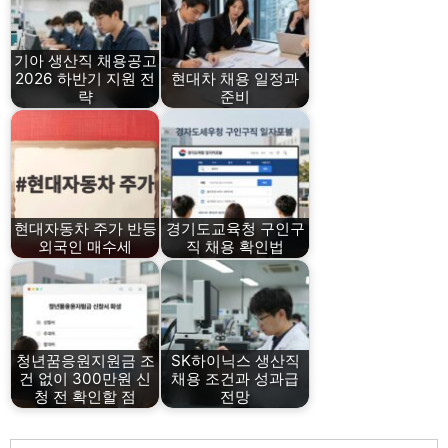
기아 생산직 채용공고
2026 하반기 지원 전
현대차 채용 일정과
략
준비
현대자동차 주가 반등
경기도교육청 구인구
외국인 매수세
직 채용 확인법
청년꿈응원지원금 조
SK하이닉스 생산직
건 없이 300만원 신
채용 조건과 성과급
청 전 확인할 점
전망