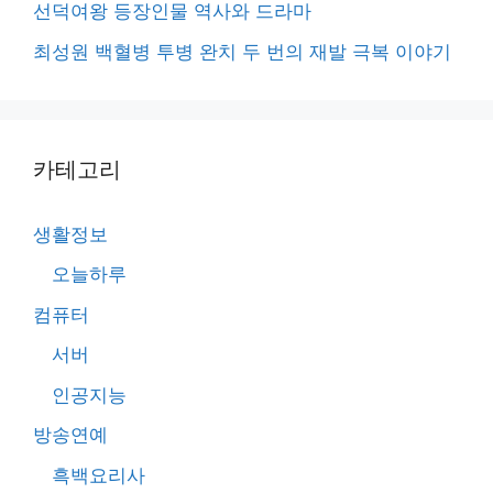
선덕여왕 등장인물 역사와 드라마
최성원 백혈병 투병 완치 두 번의 재발 극복 이야기
카테고리
생활정보
오늘하루
컴퓨터
서버
인공지능
방송연예
흑백요리사