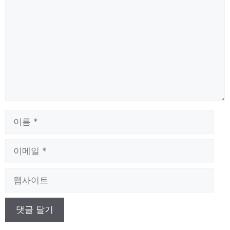
글
이
름
이
메
일
웹
사
이
트