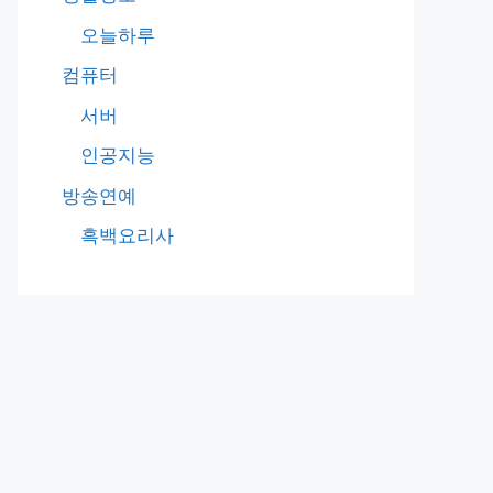
오늘하루
컴퓨터
서버
인공지능
방송연예
흑백요리사