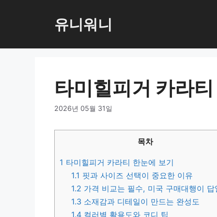
컨
텐
유니워니
츠
로
건
너
타미힐피거 카라티
뛰
기
2026년 05월 31일
목차
1
타미힐피거 카라티 한눈에 보기
1.1
핏과 사이즈 선택이 중요한 이유
1.2
가격 비교는 필수, 미국 구매대행이 
1.3
소재감과 디테일이 만드는 완성도
1.4
컬러별 활용도와 코디 팁