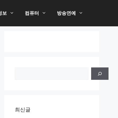
정보
컴퓨터
방송연예
검
색
최신글