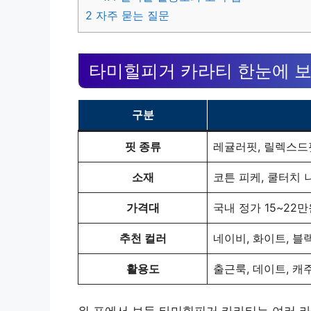
2
자주 묻는 질문
타미힐피거 카라티 한눈에 
구분
핏 종류
레귤러핏, 릴렉스드
소재
코튼 피케, 쿨터치 
가격대
국내 정가 15~22만
추천 컬러
네이비, 화이트, 블
활용도
출근룩, 데이트, 
위 표에서 보듯 타미힐피거 카라티는 여러 라