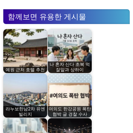
함께보면 유용한 게시물
나 혼자 산다 초복 먹
예원 근처 호텔 추천
잘알과 상하이
라누보한남2차 유엔
여의도 한강공원 폭탄
빌리지
협박 글 경찰 수사