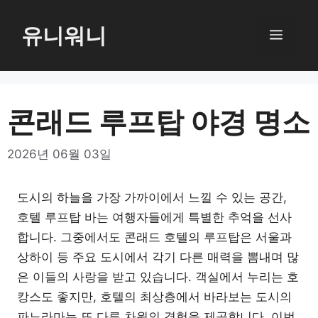
컨
텐
유니워니
메
츠
로
뉴
건
너
콘래드 루프탑 야경 명소
뛰
기
2026년 06월 03일
도시의 하늘을 가장 가까이에서 느낄 수 있는 공간,
호텔 루프탑 바는 여행자들에게 특별한 추억을 선사
합니다. 그중에서도 콘래드 호텔의 루프탑은 서울과
상하이 등 주요 도시에서 각기 다른 매력을 뽐내며 많
은 이들의 사랑을 받고 있습니다. 객실에서 누리는 호
캉스도 좋지만, 호텔의 최상층에서 바라보는 도시의
파노라마는 또 다른 차원의 경험을 제공합니다. 이번