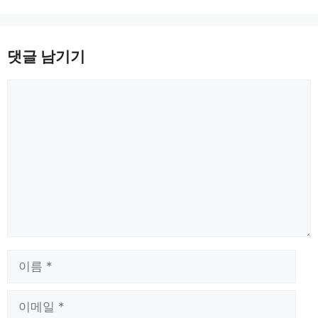
댓글 남기기
댓
글
이
름
이