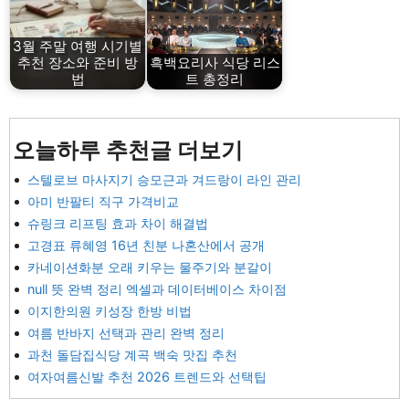
3월 주말 여행 시기별
추천 장소와 준비 방
흑백요리사 식당 리스
법
트 총정리
오늘하루 추천글 더보기
스텔로브 마사지기 승모근과 겨드랑이 라인 관리
아미 반팔티 직구 가격비교
슈링크 리프팅 효과 차이 해결법
고경표 류혜영 16년 친분 나혼산에서 공개
카네이션화분 오래 키우는 물주기와 분갈이
null 뜻 완벽 정리 엑셀과 데이터베이스 차이점
이지한의원 키성장 한방 비법
여름 반바지 선택과 관리 완벽 정리
과천 돌담집식당 계곡 백숙 맛집 추천
여자여름신발 추천 2026 트렌드와 선택팁