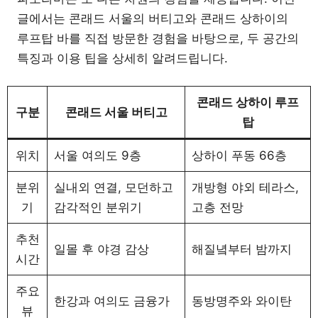
글에서는 콘래드 서울의 버티고와 콘래드 상하이의
루프탑 바를 직접 방문한 경험을 바탕으로, 두 공간의
특징과 이용 팁을 상세히 알려드립니다.
콘래드 상하이 루프
구분
콘래드 서울 버티고
탑
위치
서울 여의도 9층
상하이 푸동 66층
분위
실내외 연결, 모던하고
개방형 야외 테라스,
기
감각적인 분위기
고층 전망
추천
일몰 후 야경 감상
해질녘부터 밤까지
시간
주요
한강과 여의도 금융가
동방명주와 와이탄
뷰