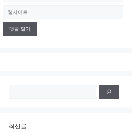
메
일
웹
사
이
트
검
색
최신글