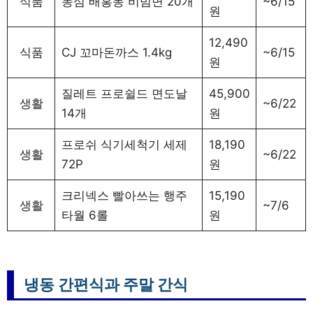
식품
농심 배홍동 비빔면 20개
~6/15
원
12,490
식품
CJ 꼬마돈까스 1.4kg
~6/15
원
질레트 프로쉴드 면도날
45,900
생활
~6/22
14개
원
프로쉬 식기세척기 세제
18,190
생활
~6/22
72P
원
크리넥스 빨아쓰는 행주
15,190
생활
~7/6
타월 6롤
원
냉동 간편식과 주말 간식