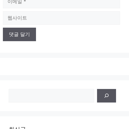
메
일
웹
사
이
트
검
색