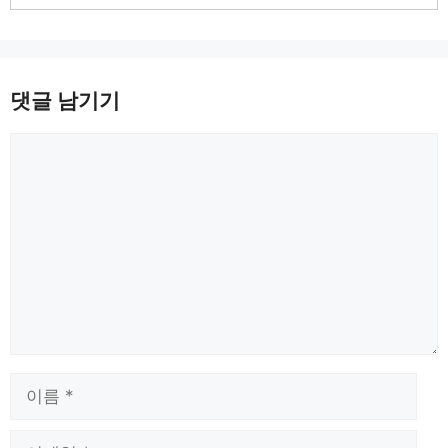
댓글 남기기
댓
글
이
름
이