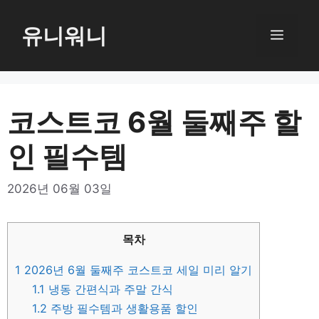
컨
텐
유니워니
메
츠
로
뉴
건
너
코스트코 6월 둘째주 할
뛰
인 필수템
기
2026년 06월 03일
목차
1
2026년 6월 둘째주 코스트코 세일 미리 알기
1.1
냉동 간편식과 주말 간식
1.2
주방 필수템과 생활용품 할인