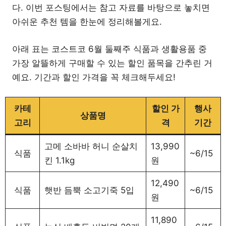
다. 이번 포스팅에서는 참고 자료를 바탕으로 놓치면
아쉬운 추천 템을 한눈에 정리해볼게요.
아래 표는 코스트코 6월 둘째주 식품과 생활용품 중
가장 알뜰하게 구매할 수 있는 할인 품목을 간추린 거
예요. 기간과 할인 가격을 꼭 체크해두세요!
카테
할인 가
행사
상품명
고리
격
기간
고메 소바바 허니 순살치
13,990
식품
~6/15
킨 1.1kg
원
12,490
식품
햇반 듬뿍 소고기죽 5입
~6/15
원
11,890