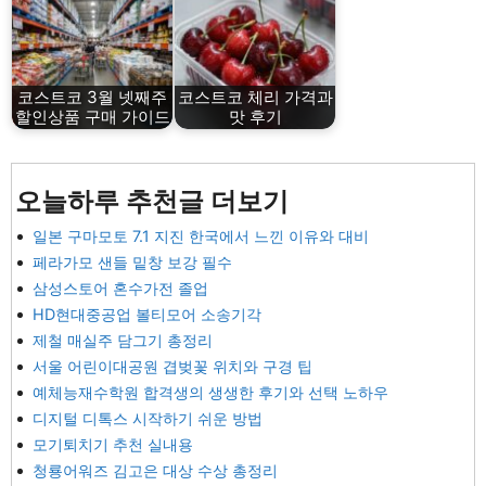
코스트코 3월 넷째주
코스트코 체리 가격과
할인상품 구매 가이드
맛 후기
오늘하루 추천글 더보기
일본 구마모토 7.1 지진 한국에서 느낀 이유와 대비
페라가모 샌들 밑창 보강 필수
삼성스토어 혼수가전 졸업
HD현대중공업 볼티모어 소송기각
제철 매실주 담그기 총정리
서울 어린이대공원 겹벚꽃 위치와 구경 팁
예체능재수학원 합격생의 생생한 후기와 선택 노하우
디지털 디톡스 시작하기 쉬운 방법
모기퇴치기 추천 실내용
청룡어워즈 김고은 대상 수상 총정리