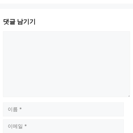
댓글 남기기
댓
글
이
름
이
메