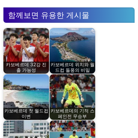
함께보면 유용한 게시물
카보베르데 32강 진
카보베르데 위치와 월
출 가능성
드컵 돌풍의 비밀
카보베르데 첫 월드컵
카보베르데의 기적 스
이변
페인전 무승부