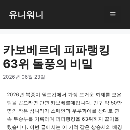
컨
텐
유니워니
메
츠
로
뉴
건
너
카보베르데 피파랭킹
뛰
63위 돌풍의 비밀
기
2026년 06월 23일
2026년 북중미 월드컵에서 가장 뜨거운 화제를 모은
팀을 꼽으라면 단연 카보베르데입니다. 인구 약 50만
명의 작은 섬나라가 스페인과 우루과이를 상대로 연
속 무승부를 기록하며 피파랭킹을 63위까지 끌어올
렸습니다. 이번 글에서는 이 기적 같은 상승세의 배경