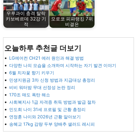
우루과이 충격 탈락
카보베르데 32강 기
모로코 피파랭킹 7위
적
비결은
오늘하루 추천글 더보기
LG에어컨 CH21 에러 원인과 해결 방법
다양한 나의 모습을 소개하며 시작하는 자기 발견 이야기
6월 치자꽃 향기 키우기
민생지원금 3차 신청 방법과 지급대상 총정리
비비 워터밤 무대 선정성 논란 정리
170조 매도 폭탄 해소
사회복지사 1급 자격증 취득 방법과 발급 절차
민도희 나이 31세 프로필 및 근황 총정리
연정훈 나이와 2026년 근황 알아보기
송혜교 17kg 감량 두부 양배추 샐러드 레시피