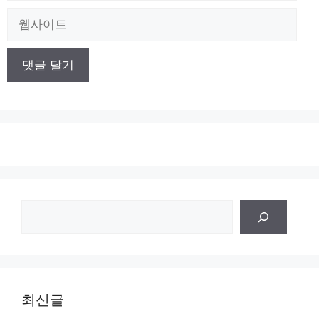
일
웹
사
이
트
검
색
최신글