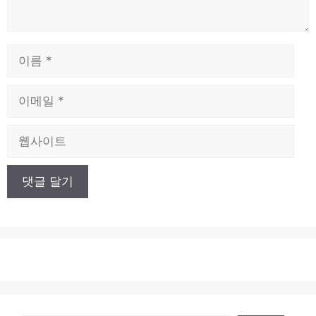
이
름
이
메
일
웹
사
이
트