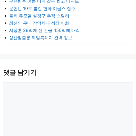
우유빙수 여름 더위 잡는 최고 디저트
문현빈 10호 홈런 한화 이글스 질주
들쥐 류준열 설경구 추적 스릴러
최산의 무대 장악력과 성장 비화
서장훈 28억에 산 건물 450억에 매각
성산일출봉 제일흑돼지 완벽 정보
댓글 남기기
댓
글