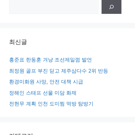
검
색
최신글
홍준표 한동훈 겨냥 조선제일껌 발언
최정원 골프 부진 딛고 제주삼다수 2위 반등
환경미화원 사망, 안전 대책 시급
정해인 스태프 선물 미담 화제
전현무 계획 인천 도미찜 먹방 탐방기