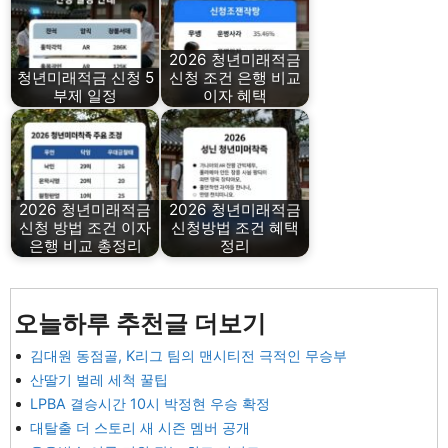
2026 청년미래적금
청년미래적금 신청 5
신청 조건 은행 비교
부제 일정
이자 혜택
2026 청년미래적금
2026 청년미래적금
신청 방법 조건 이자
신청방법 조건 혜택
은행 비교 총정리
정리
오늘하루 추천글 더보기
김대원 동점골, K리그 팀의 맨시티전 극적인 무승부
산딸기 벌레 세척 꿀팁
LPBA 결승시간 10시 박정현 우승 확정
대탈출 더 스토리 새 시즌 멤버 공개