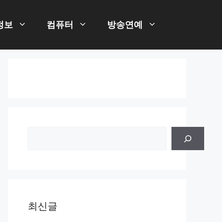
정보
컴퓨터
방송연예
검
색
최신글