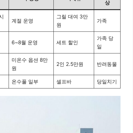
상
시
그릴 대여 3만
계절 운영
가족
원
가족 당
6~8월 운영
세트 할인
일
미온수 옵션 8만
2인 2.5만원
반려동물
원
온수풀 일부
셀프바
당일치기