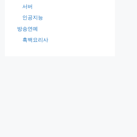
서버
인공지능
방송연예
흑백요리사