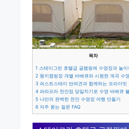
목차
1
스테이그린 호텔급 글램핑에 수영장과 놀이
2
몽키캠핑장 개별 바베큐와 시원한 계곡 수
3
퍼스트스테이 반려견과 함께하는 프라이빗
4
파라프라 천안점 당일치기로 수영 바베큐 불
5
나만의 완벽한 천안 수영장 여행 만들기
6
자주 묻는 질문 FAQ