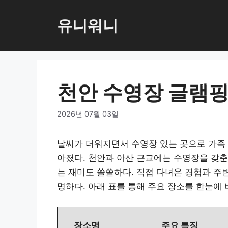
컨
텐
유니워니
츠
로
건
너
천안 수영장 글램핑
뛰
기
2026년 07월 03일
날씨가 더워지면서 수영장 있는 곳으로 가족
아졌다. 천안과 아산 근교에는 수영장을 갖춘
는 재미도 쏠쏠하다. 직접 다녀온 경험과 주
명하다. 아래 표를 통해 주요 장소를 한눈에 
장소명
주요 특징