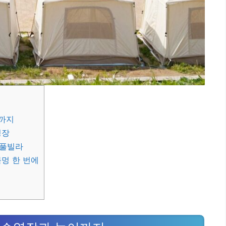
까지
영장
 풀빌라
멍 한 번에