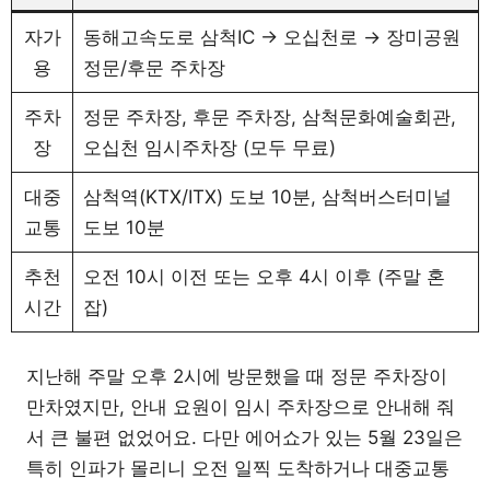
자가
동해고속도로 삼척IC → 오십천로 → 장미공원
용
정문/후문 주차장
주차
정문 주차장, 후문 주차장, 삼척문화예술회관,
장
오십천 임시주차장 (모두 무료)
대중
삼척역(KTX/ITX) 도보 10분, 삼척버스터미널
교통
도보 10분
추천
오전 10시 이전 또는 오후 4시 이후 (주말 혼
시간
잡)
지난해 주말 오후 2시에 방문했을 때 정문 주차장이
만차였지만, 안내 요원이 임시 주차장으로 안내해 줘
서 큰 불편 없었어요. 다만 에어쇼가 있는 5월 23일은
특히 인파가 몰리니 오전 일찍 도착하거나 대중교통