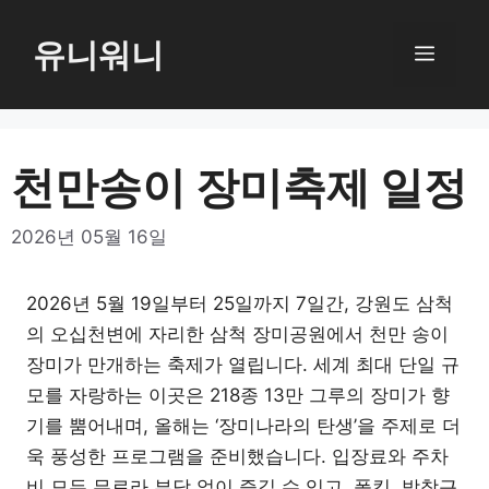
컨
텐
유니워니
메
츠
로
뉴
건
너
천만송이 장미축제 일정
뛰
기
2026년 05월 16일
2026년 5월 19일부터 25일까지 7일간, 강원도 삼척
의 오십천변에 자리한 삼척 장미공원에서 천만 송이
장미가 만개하는 축제가 열립니다. 세계 최대 단일 규
모를 자랑하는 이곳은 218종 13만 그루의 장미가 향
기를 뿜어내며, 올해는 ‘장미나라의 탄생’을 주제로 더
욱 풍성한 프로그램을 준비했습니다. 입장료와 주차
비 모두 무료라 부담 없이 즐길 수 있고, 폴킴, 박창근,