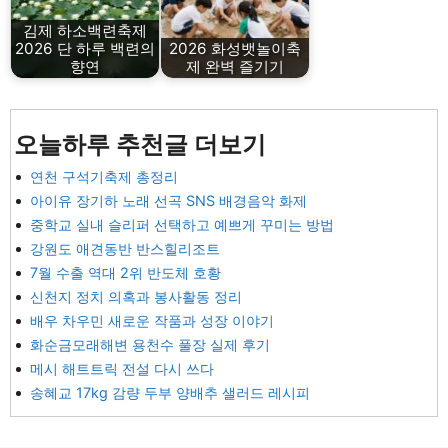
김제 하소백련축제
2026 단 하루 백련의
2026 화성뱃놀이축
향연
제 완벽 즐기기
오늘하루 추천글 더보기
연천 구석기축제 총정리
아이유 장기하 노래 선곡 SNS 배경음악 화제
중학교 실내 슬리퍼 선택하고 예쁘게 꾸미는 방법
강원도 애견동반 반스힐리조트
7월 수출 역대 2위 반도체 호황
신천지 정치 의혹과 봉사활동 정리
배우 차우민 새로운 작품과 성장 이야기
화순금모래해변 용천수 풀장 실제 후기
메시 해트트릭 전설 다시 쓰다
송혜교 17kg 감량 두부 양배추 샐러드 레시피