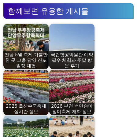
함께보면 유용한 게시물
전남 5월 축제 가볼만
국립항공박물관 예약
한 곳 고흥 담양 진도
필수 체험과 주말 방
일정 체험
문 후기
2026 울산수국축제
2026 부천 백만송이
실시간 정보
장미축제 개화 정보