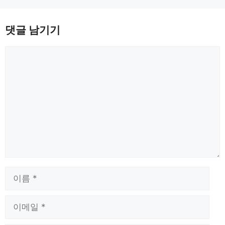
댓글 남기기
댓
글
이
름
이
메