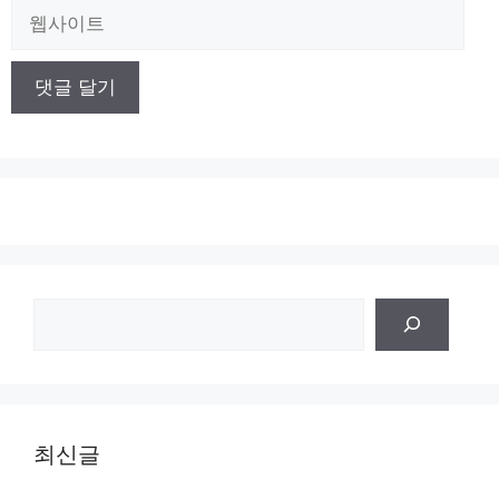
일
웹
사
이
트
검
색
최신글