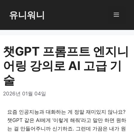
컨
텐
유니워니
메
츠
로
뉴
건
너
챗GPT 프롬프트 엔지니
뛰
어링 강의로 AI 고급 기
기
술
2026년 01월 04일
요즘 인공지능과 대화하는 게 정말 재미있지 않나요?
챗GPT 같은 AI에게 ‘이렇게 해줘’라고 말만 하면 원하
는 걸 만들어주니까 신기하죠. 그런데 가끔은 내가 원