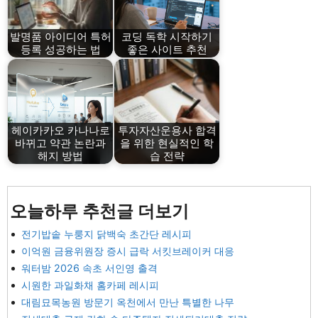
발명품 아이디어 특허
코딩 독학 시작하기
등록 성공하는 법
좋은 사이트 추천
헤이카카오 카나나로
투자자산운용사 합격
바뀌고 약관 논란과
을 위한 현실적인 학
해지 방법
습 전략
오늘하루 추천글 더보기
전기밥솥 누룽지 닭백숙 초간단 레시피
이억원 금융위원장 증시 급락 서킷브레이커 대응
워터밤 2026 속초 서인영 출격
시원한 과일화채 홈카페 레시피
대림묘목농원 방문기 옥천에서 만난 특별한 나무