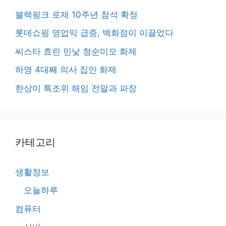
블랙핑크 로제 10주년 참석 확정
롯데쇼핑 영업익 급증, 백화점이 이끌었다
씨스타 효린 민낯 청순미모 화제
하영 4대째 의사 집안 화제
한상미 특조위 해임 전말과 파장
카테고리
생활정보
오늘하루
컴퓨터