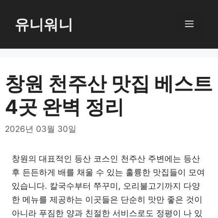
컨
텐
유니워니
메
츠
로
뉴
건
너
창원 천주산 맛집 베스트
뛰
4곳 완벽 정리
기
2026년 03월 30일
창원의 대표적인 등산 코스인 천주산 주변에는 등산
후 든든하게 배를 채울 수 있는 훌륭한 맛집들이 모여
있습니다. 칼국수부터 쭈꾸미, 오리불고기까지 다양
한 메뉴를 제공하는 이곳들은 단순히 맛만 좋은 것이
아니라 푸짐한 양과 친절한 서비스로도 정평이 나 있