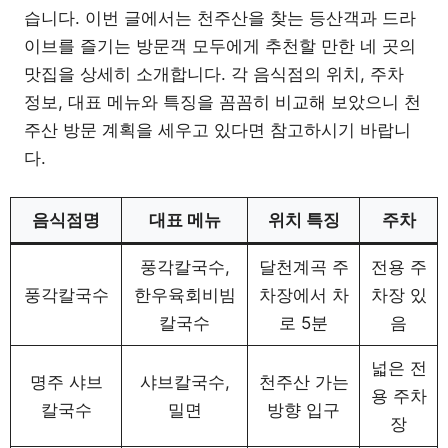
습니다. 이번 글에서는 천주산을 찾는 등산객과 드라
이브를 즐기는 방문객 모두에게 추천할 만한 네 곳의
맛집을 상세히 소개합니다. 각 음식점의 위치, 주차
정보, 대표 메뉴와 특징을 꼼꼼히 비교해 보았으니 천
주산 방문 계획을 세우고 있다면 참고하시기 바랍니
다.
음식점명
대표 메뉴
위치 특징
주차
풍각칼국수,
달천계곡 주
전용 주
풍각칼국수
한우육회비빔
차장에서 차
차장 있
칼국수
로 5분
음
넓은 전
명주 샤브
샤브칼국수,
천주산 가는
용 주차
칼국수
밀면
방향 입구
장