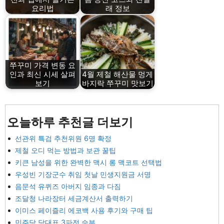
요리법
래 정보
쭈꾸미 가격 변동 요
인과 최신 시세 살펴
4월 제철 해산물 멍게
보기
바지락 쭈꾸미 맛보기
오늘하루 추천글 더보기
선관위 특검 추천위원 6명 확정
제철 오디 먹는 방법과 보관 꿀팁
키큰 남성을 위한 완벽한 맥시 롱 맥코트 선택법
우성빈 기장군수 취임 첫날 민생지원금 서명
음문석 유퀴즈 아버지 임종과 다짐
조달청 나라장터 세금계산서 출력하기
이미스 페이즐리 에코백 사용 후기와 구매 팁
민주당 당대표 3파전 승부