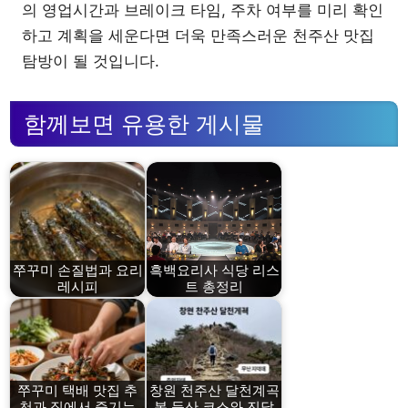
의 영업시간과 브레이크 타임, 주차 여부를 미리 확인
하고 계획을 세운다면 더욱 만족스러운 천주산 맛집
탐방이 될 것입니다.
함께보면 유용한 게시물
쭈꾸미 손질법과 요리
흑백요리사 식당 리스
레시피
트 총정리
쭈꾸미 택배 맛집 추
창원 천주산 달천계곡
천과 집에서 즐기는
봄 등산 코스와 진달