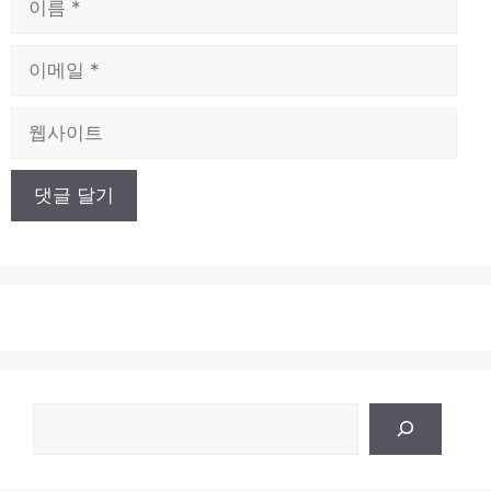
름
이
메
일
웹
사
이
트
검
색