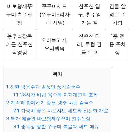
바보형제쭈
쭈꾸미세트
천주산 입
건물 앞
꾸미 천주산
(쭈꾸미+피자
구, 천주암
넓은 주
점
+묵사발)
가는 길
차장
용추골장복
천주산 아
1층 전
오리불고기,
가든 천주산
래, 투썸 건
용 주차
오리백숙
직영점
물 뒤편
장
목차
1
진한 닭육수가 일품인 풍각칼국수
1.1
28시간 비법 육수와 자가제면의 조화
2
가족과 함께하기 좋은 명주 샤브 칼국수
2.1
가성비 좋은 샤브샤브 세트와 신선한 재료
3
뷰가 예술인 바보형제쭈꾸미 천주산점
3.1
중독성 강한 쭈꾸미 볶음과 세트 메뉴