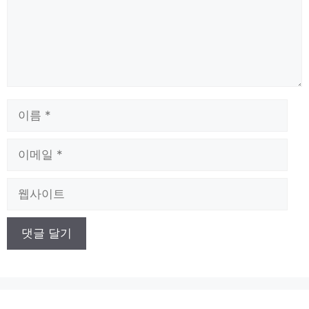
이
름
이
메
일
웹
사
이
트