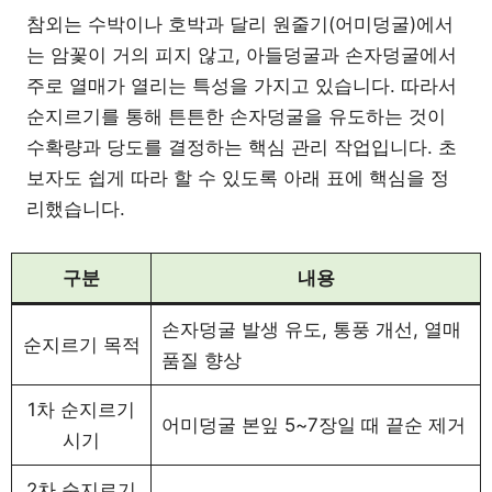
참외는 수박이나 호박과 달리 원줄기(어미덩굴)에서
는 암꽃이 거의 피지 않고, 아들덩굴과 손자덩굴에서
주로 열매가 열리는 특성을 가지고 있습니다. 따라서
순지르기를 통해 튼튼한 손자덩굴을 유도하는 것이
수확량과 당도를 결정하는 핵심 관리 작업입니다. 초
보자도 쉽게 따라 할 수 있도록 아래 표에 핵심을 정
리했습니다.
구분
내용
손자덩굴 발생 유도, 통풍 개선, 열매
순지르기 목적
품질 향상
1차 순지르기
어미덩굴 본잎 5~7장일 때 끝순 제거
시기
2차 순지르기