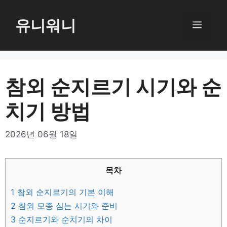
컨
텐
유니워니
메
츠
로
뉴
건
너
참외 순지르기 시기와 순
뛰
치기 방법
기
2026년 06월 18일
목차
1
참외 순지르기의 기본 이해
2
참외 모종 심는 시기와 준비
3
순지르기와 순치기의 차이