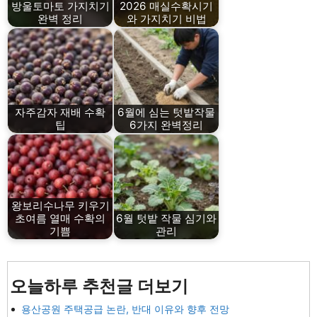
방울토마토 가지치기
2026 매실수확시기
완벽 정리
와 가지치기 비법
자주감자 재배 수확
6월에 심는 텃밭작물
팁
6가지 완벽정리
왕보리수나무 키우기
초여름 열매 수확의
6월 텃밭 작물 심기와
기쁨
관리
오늘하루 추천글 더보기
용산공원 주택공급 논란, 반대 이유와 향후 전망