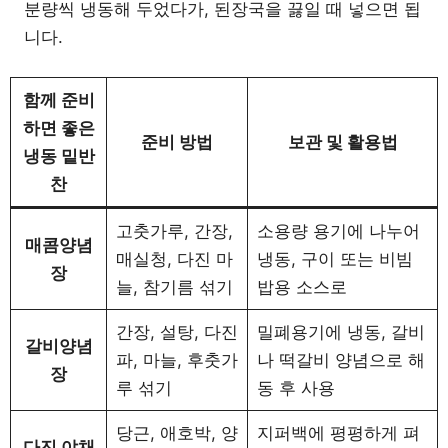
분량씩 냉동해 두었다가, 된장국을 끓일 때 넣으면 됩
니다.
함께 준비
하면 좋은
준비 방법
보관 및 활용법
냉동 밑반
찬
고춧가루, 간장,
소용량 용기에 나누어
매콤양념
매실청, 다진 마
냉동, 구이 또는 비빔
장
늘, 참기름 섞기
밥용 소스로
간장, 설탕, 다진
밀폐용기에 냉동, 갈비
갈비양념
파, 마늘, 후춧가
나 떡갈비 양념으로 해
장
루 섞기
동 후 사용
당근, 애호박, 양
지퍼백에 평평하게 펴
다진 야채