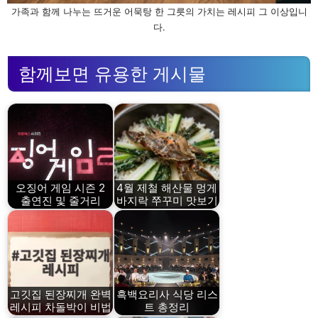
가족과 함께 나누는 뜨거운 어묵탕 한 그릇의 가치는 레시피 그 이상입니
다.
함께보면 유용한 게시물
오징어 게임 시즌 2
4월 제철 해산물 멍게
출연진 및 줄거리
바지락 쭈꾸미 맛보기
고깃집 된장찌개 완벽
흑백요리사 식당 리스
레시피 차돌박이 비법
트 총정리