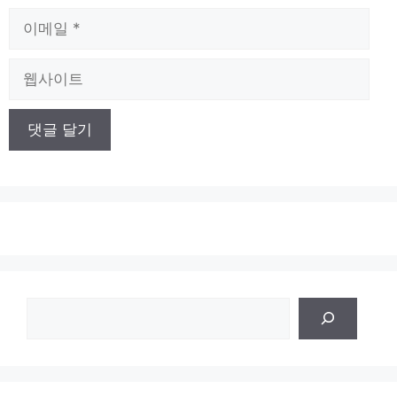
이
메
일
웹
사
이
트
검
색