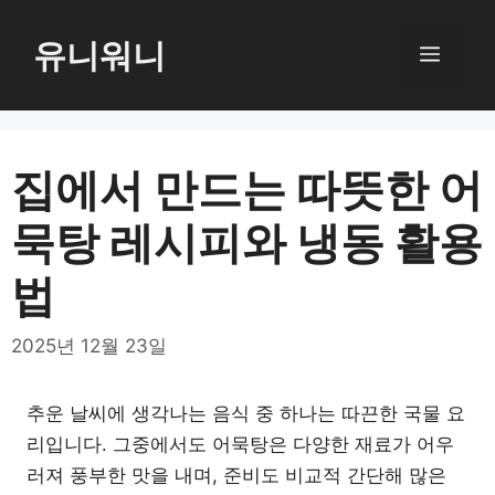
컨
텐
유니워니
메
츠
로
뉴
건
너
집에서 만드는 따뜻한 어
뛰
묵탕 레시피와 냉동 활용
기
법
2025년 12월 23일
추운 날씨에 생각나는 음식 중 하나는 따끈한 국물 요
리입니다. 그중에서도 어묵탕은 다양한 재료가 어우
러져 풍부한 맛을 내며, 준비도 비교적 간단해 많은