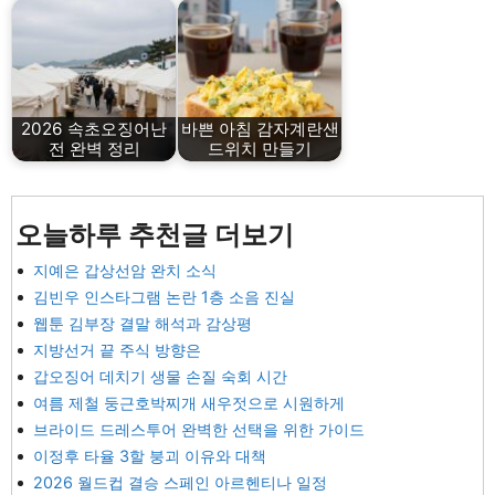
2026 속초오징어난
바쁜 아침 감자계란샌
전 완벽 정리
드위치 만들기
오늘하루 추천글 더보기
지예은 갑상선암 완치 소식
김빈우 인스타그램 논란 1층 소음 진실
웹툰 김부장 결말 해석과 감상평
지방선거 끝 주식 방향은
갑오징어 데치기 생물 손질 숙회 시간
여름 제철 둥근호박찌개 새우젓으로 시원하게
브라이드 드레스투어 완벽한 선택을 위한 가이드
이정후 타율 3할 붕괴 이유와 대책
2026 월드컵 결승 스페인 아르헨티나 일정