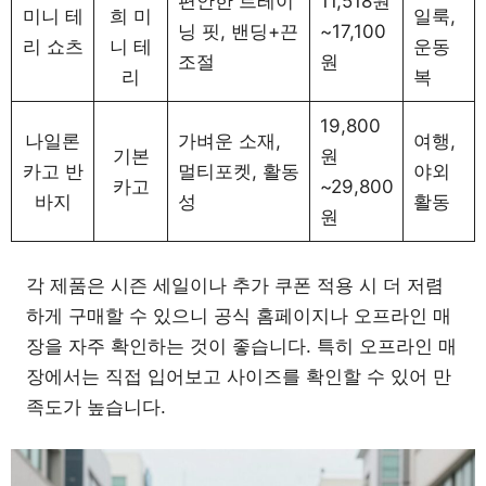
편안한 트레이
11,518원
미니 테
희 미
일룩,
닝 핏, 밴딩+끈
~17,100
리 쇼츠
니 테
운동
조절
원
리
복
19,800
나일론
가벼운 소재,
여행,
기본
원
카고 반
멀티포켓, 활동
야외
카고
~29,800
바지
성
활동
원
각 제품은 시즌 세일이나 추가 쿠폰 적용 시 더 저렴
하게 구매할 수 있으니 공식 홈페이지나 오프라인 매
장을 자주 확인하는 것이 좋습니다. 특히 오프라인 매
장에서는 직접 입어보고 사이즈를 확인할 수 있어 만
족도가 높습니다.