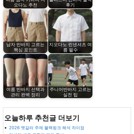
오다노 추천
후기
남자 반바지 고르는
지오다노 린넨셔츠 여
핵심 포인트
름 필수
여름 반바지 선택과
주니어반바지 고르는
관리 완벽 정리
실전 팁
오늘하루 추천글 더보기
2026 멧갈라 주제 블랙핑크 해석 차이점