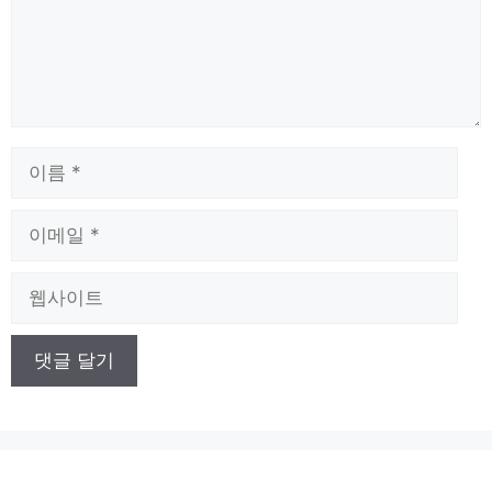
이
름
이
메
일
웹
사
이
트