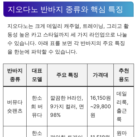
지오다노 반바지 종류와 핵심 특징
지오다노는 크게 데일리 캐주얼, 트레이닝, 그리고 활
동성 높은 카고 스타일까지 세 가지 라인업으로 나눌
수 있습니다. 아래 표를 보면 각 반바지의 주요 특징
을 한눈에 파악할 수 있습니다.
반바지
대표
추천
주요 특징
가격대
종류
모델
용도
데일
한소
깔끔한 H라인,
16,150원
버뮤다
리룩,
희 버
9가지 컬러, 면
~29,800
숏팬츠
출근
뮤다
98%
원
룩
한소
원마