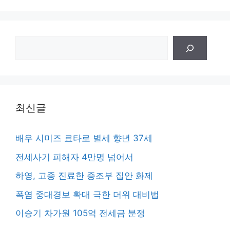
검
색
최신글
배우 시미즈 료타로 별세 향년 37세
전세사기 피해자 4만명 넘어서
하영, 고종 진료한 증조부 집안 화제
폭염 중대경보 확대 극한 더위 대비법
이승기 차가원 105억 전세금 분쟁