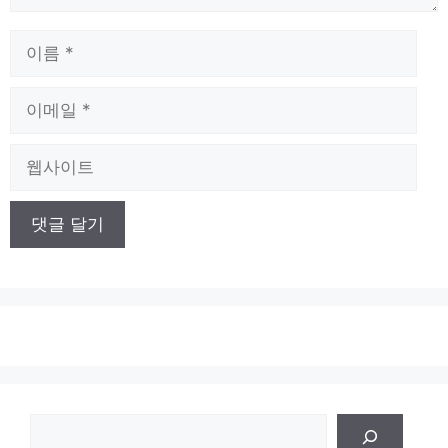
이
름
이
메
일
웹
사
이
트
검