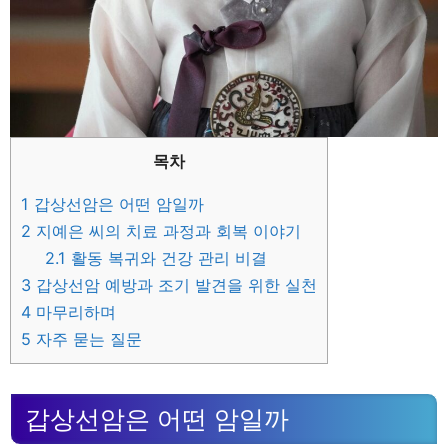
목차
1
갑상선암은 어떤 암일까
2
지예은 씨의 치료 과정과 회복 이야기
2.1
활동 복귀와 건강 관리 비결
3
갑상선암 예방과 조기 발견을 위한 실천
4
마무리하며
5
자주 묻는 질문
갑상선암은 어떤 암일까