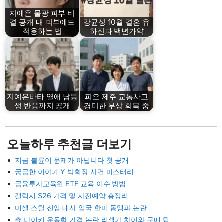
지예은 물광 피부 비
결 공개 내 피부에도
강균성 10월 결혼 유
적용하는 법
하진과 백년가약
지예은바타 열애 남동
피오 제주 교통사고
생 반응까지 공개
경미한 부상 회복 중
오늘하루 추천글 더보기
지금 불륜이 문제가 아닙니다 첫 공개
궁금한 이야기 Y 박회장 사건 미스터리
금융투자교육원 ETF 교육 이수 방법
갤럭시 S26 가격 및 사전예약 총정리
미셀 스틸 신임 대사 입국 한미 동맹과 논란
츄 나이키 운동화 가격 논란 리셀가 차이와 구매 팁