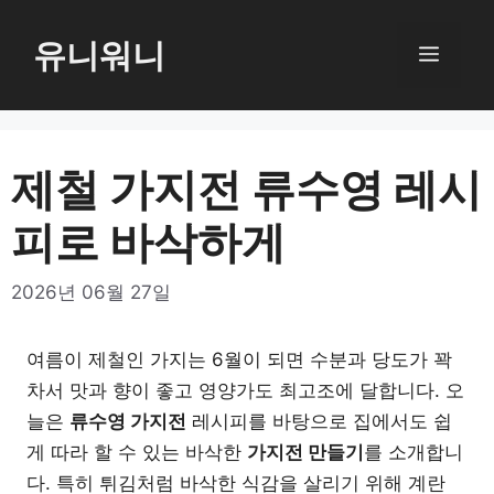
컨
텐
유니워니
메
츠
로
뉴
건
너
제철 가지전 류수영 레시
뛰
피로 바삭하게
기
2026년 06월 27일
여름이 제철인 가지는 6월이 되면 수분과 당도가 꽉
차서 맛과 향이 좋고 영양가도 최고조에 달합니다. 오
늘은
류수영 가지전
레시피를 바탕으로 집에서도 쉽
게 따라 할 수 있는 바삭한
가지전 만들기
를 소개합니
다. 특히 튀김처럼 바삭한 식감을 살리기 위해 계란