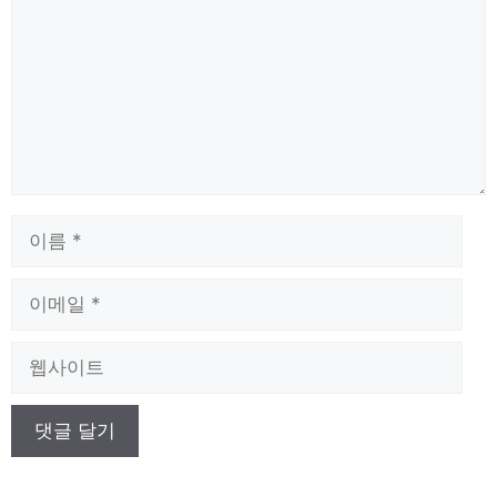
이
름
이
메
일
웹
사
이
트