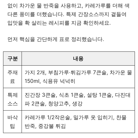
없이 차가운 물 반죽을 사용하고, 카레가루를 더해 색
다른 풍미를 더했습니다. 특제 간장소스까지 곁들여
입맛을 확 살리는 레시피를 지금 확인하세요.
먼저 핵심을 간단하게 표로 정리했습니다.
구분
내용
주재
가지 2개, 부침가루·튀김가루 7큰술, 차가운 물
료
150ml, 식용유 넉넉히
특제
진간장 3큰술, 식초 1큰술, 설탕 1큰술, 다진대
소스
파 2큰술, 청양고추, 생강
바삭
카레가루 1/2작은술, 밀가루 옷 입히기, 찬물
팁
반죽, 중강불 튀김