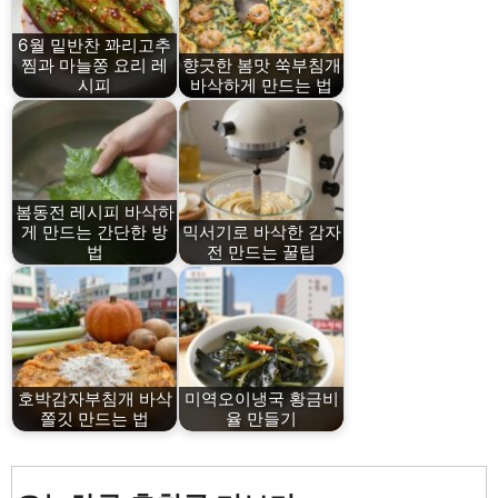
6월 밑반찬 꽈리고추
찜과 마늘쫑 요리 레
향긋한 봄맛 쑥부침개
시피
바삭하게 만드는 법
봄동전 레시피 바삭하
게 만드는 간단한 방
믹서기로 바삭한 감자
법
전 만드는 꿀팁
호박감자부침개 바삭
미역오이냉국 황금비
쫄깃 만드는 법
율 만들기