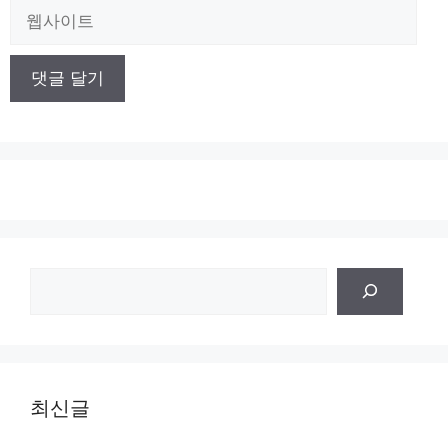
일
웹
사
이
트
검
색
최신글