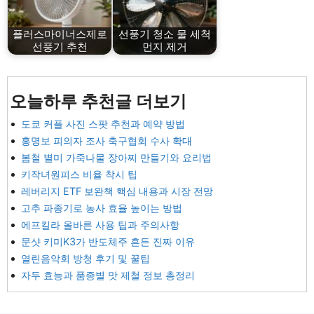
플러스마이너스제로
선풍기 청소 물 세척
선풍기 추천
먼지 제거
오늘하루 추천글 더보기
도쿄 커플 사진 스팟 추천과 예약 방법
홍명보 피의자 조사 축구협회 수사 확대
봄철 별미 가죽나물 장아찌 만들기와 요리법
키작녀원피스 비율 착시 팁
레버리지 ETF 보완책 핵심 내용과 시장 전망
고추 파종기로 농사 효율 높이는 방법
에프킬라 올바른 사용 팁과 주의사항
문샷 키미K3가 반도체주 흔든 진짜 이유
열린음악회 방청 후기 및 꿀팁
자두 효능과 품종별 맛 제철 정보 총정리