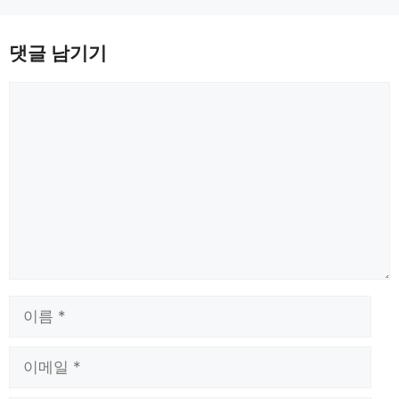
댓글 남기기
댓
글
이
름
이
메