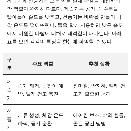
제습기와 선풍기는 모두 여름 실내 환경을 개선하지
만 역할이 완전히 다르다. 제습기는 공기 중 수분을
빨아들여 습도를 낮추고, 선풍기는 바람을 만들어 체
감 온도를 떨어뜨린다. 둘을 함께 사용하면 낮은 습도
에서 시원한 바람이 더해져 쾌적함이 배가된다. 아래
표를 보면 각각의 특징을 한눈에 파악할 수 있다.
구
주요 역할
추천 상황
분
제
습기 제거, 곰팡이 예
장마철, 반지하, 빨래 건
습
방, 빨래 건조 촉진
조가 필요한 공간
기
선
기류 생성, 체감 온도
에어컨 보조, 야외 활동,
풍
하락, 공기 순환
좁은 공간 냉방
기