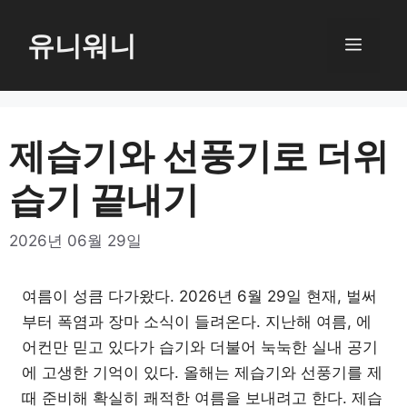
컨
텐
유니워니
메
츠
로
뉴
건
너
제습기와 선풍기로 더위
뛰
습기 끝내기
기
2026년 06월 29일
여름이 성큼 다가왔다. 2026년 6월 29일 현재, 벌써
부터 폭염과 장마 소식이 들려온다. 지난해 여름, 에
어컨만 믿고 있다가 습기와 더불어 눅눅한 실내 공기
에 고생한 기억이 있다. 올해는 제습기와 선풍기를 제
때 준비해 확실히 쾌적한 여름을 보내려고 한다. 제습