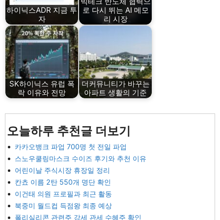
빅테크 반도체 협력으
하이닉스ADR 지금 투
로 다시 뛰는 AI 메모
자
리 시장
SK하이닉스 유럽 폭
더커뮤니티가 바꾸는
락 이유와 전망
아파트 생활의 기준
오늘하루 추천글 더보기
카카오뱅크 파업 700명 첫 전일 파업
스노우쿨링마스크 수이즈 후기와 추천 이유
어린이날 주식시장 휴장일 정리
칸쵸 이름 2탄 550개 명단 확인
이건태 의원 프로필과 최근 활동
북중미 월드컵 득점왕 최종 예상
폴리실리콘 관련주 강세 관세 수혜주 확인