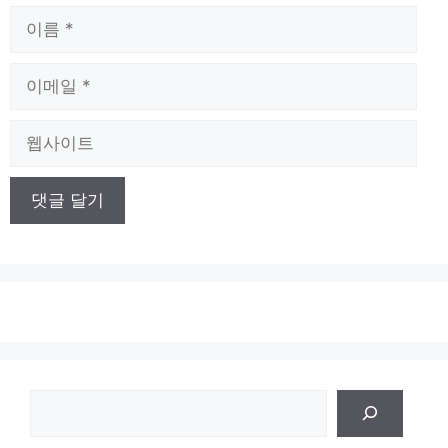
이
름
이
메
일
웹
사
이
트
검
색