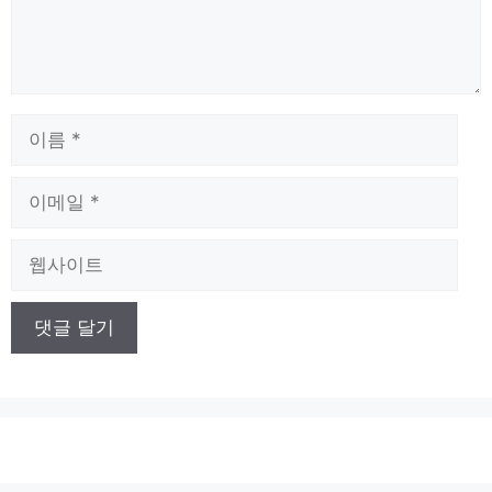
이
름
이
메
일
웹
사
이
트