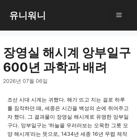
컨
텐
유니워니
메
츠
로
뉴
건
너
장영실 해시계 앙부일구
뛰
600년 과학과 배려
기
2026년 07월 06일
조선 시대 시계는 귀했다. 해가 뜨고 지는 걸로 하루
를 짐작하던 때, 세종은 시간을 백성의 손에 쥐여주고
자 했다. 그 결과물이 장영실 해시계로 유명한 앙부일
구다. 앙부일구는 ‘하늘을 우러러보는 오목한 그릇 모
양 해시계’라는 뜻으로, 1434년 세종 16년 무렵 제작