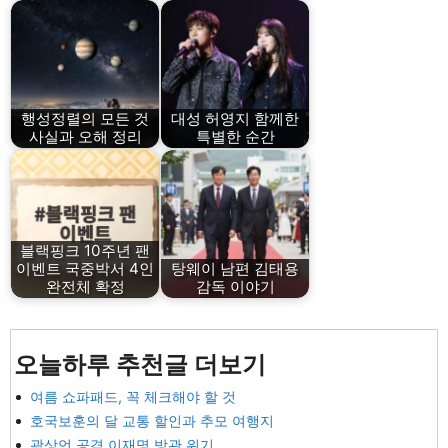
행성정렬의 모든 것
대성 허영지 함께한
사실과 오해 정리
특별한 순간
블랙핑크 10주년 팬
이벤트 국중박서 4인
탕웨이 남편 김태용
완전체 확정
감독 이야기
오늘하루 추천글 더보기
여름 쇼파패드, 꼭 체크해야 할 것
호국보훈의 달 교통 할인과 추모 여행지
곽상언 공격 이재명 방관 위기