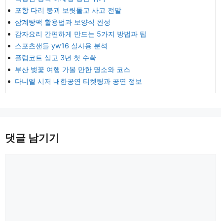
포항 다리 붕괴 보릿돌교 사고 전말
삼계탕팩 활용법과 보양식 완성
감자요리 간편하게 만드는 5가지 방법과 팁
스포츠샌들 yw16 실사용 분석
플럼코트 심고 3년 첫 수확
부산 벚꽃 여행 가볼 만한 명소와 코스
다니엘 시저 내한공연 티켓팅과 공연 정보
댓글 남기기
댓
글