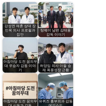
강성연 재혼 상대 장
민욱 의사 프로필과
탕웨이 남편 김태용
집안
감독 이야기
아침마당 도전 꿈의무
대 우승자 감동 이야
허양임 의사 아들 승
기
재 폭풍성장 근황
아침마당 도전 꿈의무
유퀴즈 흉부외과 감동
대 신동과 감동
에피소드