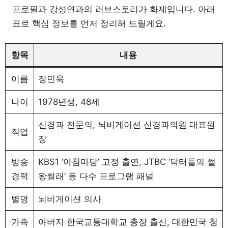
프로필과 강성연과의 러브스토리가 화제입니다. 아래
표로 핵심 정보를 먼저 정리해 드릴게요.
항목
내용
이름
장민욱
나이
1978년생, 48세
신경과 전문의, 뇌비게이션 신경과의원 대표원
직업
장
방송
KBS1 ‘아침마당’ 고정 출연, JTBC ‘닥터들의 썰
경력
왕썰래’ 등 다수 프로그램 패널
별명
뇌비게이션 의사
가족
아버지 한국교통대학교 총장 출신, 대한민국 청