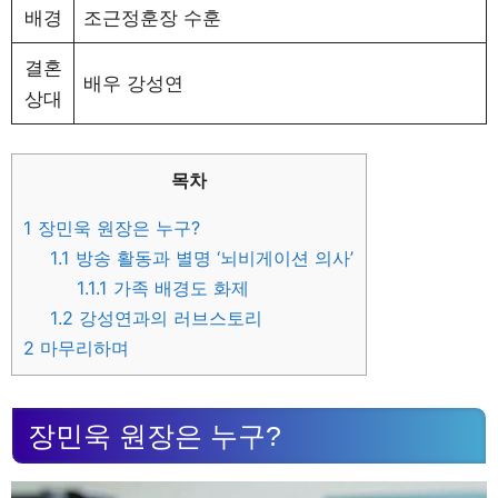
배경
조근정훈장 수훈
결혼
배우 강성연
상대
목차
1
장민욱 원장은 누구?
1.1
방송 활동과 별명 ‘뇌비게이션 의사’
1.1.1
가족 배경도 화제
1.2
강성연과의 러브스토리
2
마무리하며
장민욱 원장은 누구?