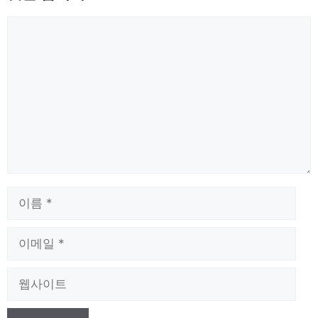
댓
글
이
름
이
메
일
웹
사
이