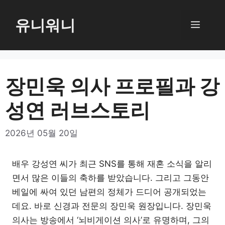
컨
텐
유니워니
메
츠
로
뉴
건
너
장민욱 의사 프로필과 강
뛰
성연 러브스토리
기
2026년 05월 20일
배우 강성연 씨가 최근 SNS를 통해 재혼 소식을 알리
면서 많은 이들의 축하를 받았습니다. 그리고 그동안
베일에 싸여 있던 남편의 정체가 드디어 공개되었는
데요. 바로 신경과 전문의 장민욱 원장입니다. 장민욱
의사는 방송에서 ‘뇌비게이션 의사’로 유명하며, 그의