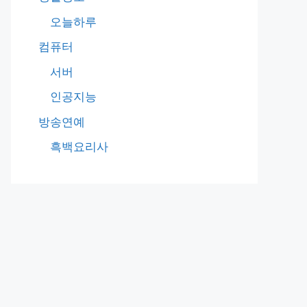
오늘하루
컴퓨터
서버
인공지능
방송연예
흑백요리사