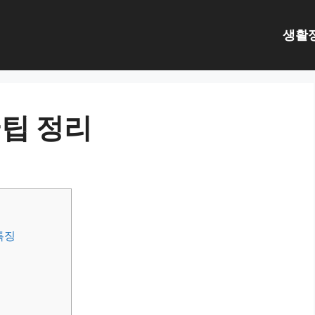
생활
팁 정리
특징