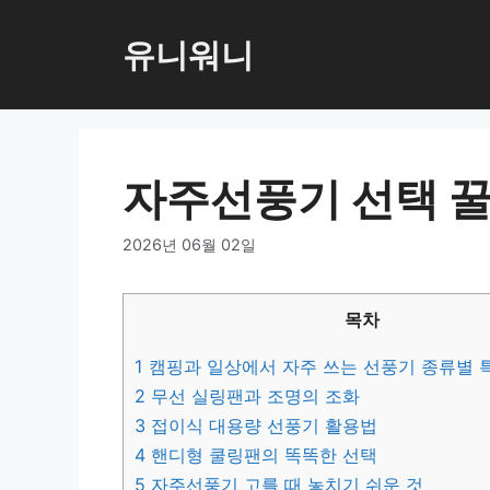
컨
텐
유니워니
츠
로
건
너
자주선풍기 선택 꿀
뛰
기
2026년 06월 02일
목차
1
캠핑과 일상에서 자주 쓰는 선풍기 종류별 
2
무선 실링팬과 조명의 조화
3
접이식 대용량 선풍기 활용법
4
핸디형 쿨링팬의 똑똑한 선택
5
자주선풍기 고를 때 놓치기 쉬운 것