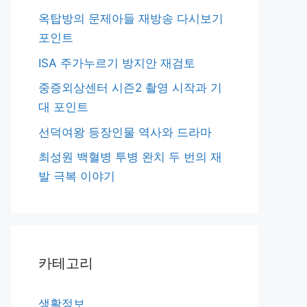
옥탑방의 문제아들 재방송 다시보기
포인트
ISA 주가누르기 방지안 재검토
중증외상센터 시즌2 촬영 시작과 기
대 포인트
선덕여왕 등장인물 역사와 드라마
최성원 백혈병 투병 완치 두 번의 재
발 극복 이야기
카테고리
생활정보